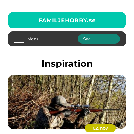
FAMILJEHOBBY.
se
Menu
inspiration
02. nov