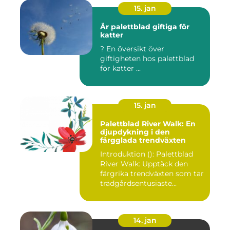
15. jan
Är palettblad giftiga för
katter
? En översikt över
giftigheten hos palettblad
för katter ...
15. jan
Palettblad River Walk: En
djupdykning i den
färgglada trendväxten
Introduktion (): Palettblad
River Walk: Upptäck den
färgrika trendväxten som tar
trädgårdsentusiaste...
14. jan