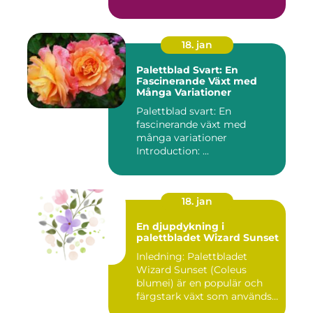
18. jan
Palettblad Svart: En
Fascinerande Växt med
Många Variationer
Palettblad svart: En
fascinerande växt med
många variationer
Introduction: ...
18. jan
En djupdykning i
palettbladet Wizard Sunset
Inledning: Palettbladet
Wizard Sunset (Coleus
blumei) är en populär och
färgstark växt som används
f...