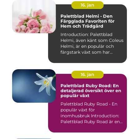
16. jan
Palettblad Helmi - Den
Färgglada Favoriten för
Hem och Trädgård
Introduction: Palettblad
Helmi, även känt som Coleus
Helmi, är en populär och
färgstark växt som har...
16. jan
Palettblad Ruby Road: En
detaljerad översikt över en
populär växt
Palettblad Ruby Road - En
populär växt för
inomhusbruk Introduction:
Palettblad Ruby Road är en
vac...