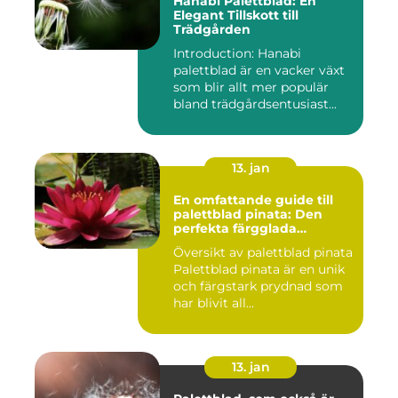
Hanabi Palettblad: En
Elegant Tillskott till
Trädgården
Introduction: Hanabi
palettblad är en vacker växt
som blir allt mer populär
bland trädgårdsentusiast...
13. jan
En omfattande guide till
palettblad pinata: Den
perfekta färgglada
prydnaden för ditt hem
Översikt av palettblad pinata
Palettblad pinata är en unik
och färgstark prydnad som
har blivit all...
13. jan