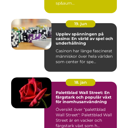
sp&aum...
19. jun
Upplev spänningen på
casino: En värld av spel och
underhållning
Casinon har länge fascinerat
människor över hela världen
som center för spe...
18. jan
Palettblad Wall Street: En
färgstark och populär växt
för inomhusanvändning
Översikt över "palettblad
Wall Street": Palettblad Wall
Street är en vacker och
färgstark växt som h...