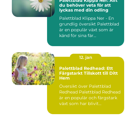
Palettblad Klippa Ner: Allt
du behöver veta för att
lyckas med din odling
Palettblad Klippa Ner - En
grundlig översikt Palettblad
är en populär växt som är
känd för sina fär...
12. jan
Palettblad Redhead: Ett
Färgstarkt Tillskott till Ditt
Hem
Översikt över Palettblad
Redhead Palettblad Redhead
är en populär och färgstark
växt som har blivit...