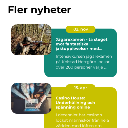
Fler nyheter
02. nov
Jägarexamen - ta steget
mot fantastiska
jaktupplevelser med
Knistad
Intensivkursen jägarexamen
på Knistad Herrgård lockar
över 200 personer varje ...
15. apr
Casino House:
Underhållning och
spänning online
I decennier har casinon
lockat människor från hela
världen med löften om