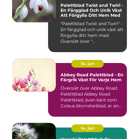
Palettblad Twist and Twirl -
En Färgglad Och Unik Växt
Att Förgylla Ditt Hem Med
"Palettblad Twist and Twirl" -
En färgglad och unik växt att
förgylla ditt hem med
Översikt över "...
14. jan
Abbey Road Palettblad - En
Färgrik Växt För Varje Hem
Översikt över Abbey Road
Palettblad Abbey Road
Palettblad, även känt som
Coleus blomsterblad, är en...
14. jan