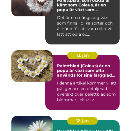
Palettblad, som också är
känt som Coleus, är en
populär växt som
kännetecknas av sina
Det är en mångsidig växt
färgglada och mönstrade
som finns i olika sorter och
blad
är känd för att vara relativt
lätt att odla oc...
13. jan
Palettblad (Coleus) är en
populär växt som ofta
används för sina färgglada
blad, men det är inte lika
I denna artikel kommer vi att
känt att vissa sorter även
gå igenom en detaljerad
kan blomma
översikt över palettblad som
blommar, inklusiv...
12. jan