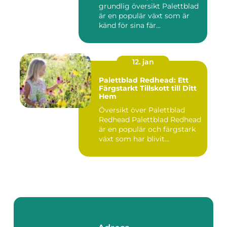
grundlig översikt Palettblad
är en populär växt som är
känd för sina fär...
12. jan
Palettblad Redhead: Ett
Färgstarkt Tillskott till Ditt
Hem
Översikt över Palettblad
Redhead Palettblad Redhead
är en populär och färgstark
växt som har blivit...