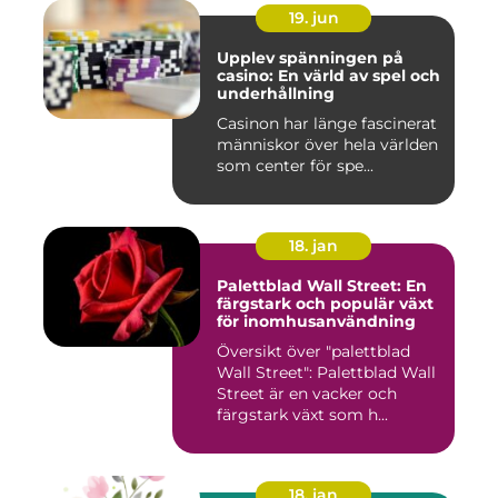
19. jun
Upplev spänningen på
casino: En värld av spel och
underhållning
Casinon har länge fascinerat
människor över hela världen
som center för spe...
18. jan
Palettblad Wall Street: En
färgstark och populär växt
för inomhusanvändning
Översikt över "palettblad
Wall Street": Palettblad Wall
Street är en vacker och
färgstark växt som h...
18. jan