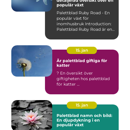
detaljerad översikt över en
populär växt
Palettblad Ruby Road - En
populär växt för
inomhusbruk Introduction:
Palettblad Ruby Road är en
vac...
15. jan
Är palettblad giftiga för
katter
? En översikt över
giftigheten hos palettblad
för katter ...
15. jan
Palettblad namn och bild:
En djupdykning i en
populär växt