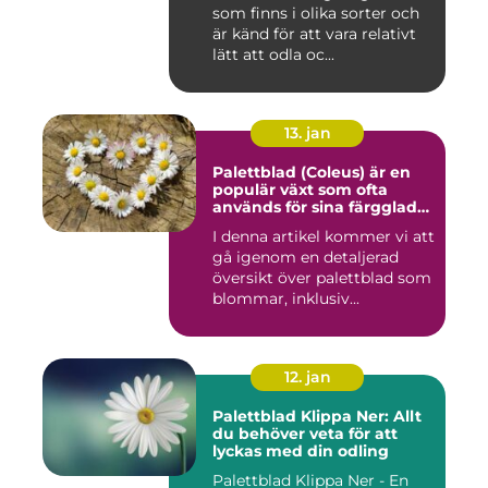
som finns i olika sorter och
blad
är känd för att vara relativt
lätt att odla oc...
13. jan
Palettblad (Coleus) är en
populär växt som ofta
används för sina färgglada
blad, men det är inte lika
I denna artikel kommer vi att
känt att vissa sorter även
gå igenom en detaljerad
kan blomma
översikt över palettblad som
blommar, inklusiv...
12. jan
Palettblad Klippa Ner: Allt
du behöver veta för att
lyckas med din odling
Palettblad Klippa Ner - En