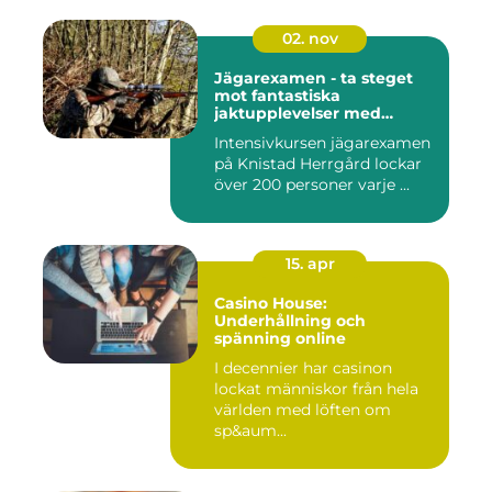
02. nov
Jägarexamen - ta steget
mot fantastiska
jaktupplevelser med
Knistad
Intensivkursen jägarexamen
på Knistad Herrgård lockar
över 200 personer varje ...
15. apr
Casino House:
Underhållning och
spänning online
I decennier har casinon
lockat människor från hela
världen med löften om
sp&aum...