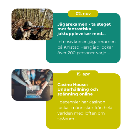
02. nov
Jägarexamen - ta steget
mot fantastiska
jaktupplevelser med
Knistad
Intensivkursen jägarexamen
på Knistad Herrgård lockar
över 200 personer varje ...
15. apr
Casino House:
Underhållning och
spänning online
I decennier har casinon
lockat människor från hela
världen med löften om
sp&aum...