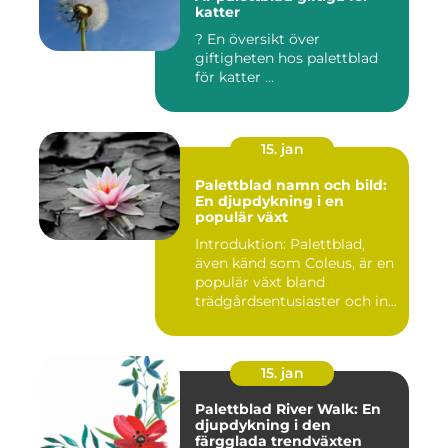
katter
? En översikt över
giftigheten hos palettblad
för katter ...
15. jan
Palettblad namn och bild:
En djupdykning i en
populär växt
Introduktion: Palettblad,
även känd som Coleus, är en
populär växt bland
trädgårdsentusiaster och in...
15. jan
Palettblad River Walk: En
djupdykning i den
färgglada trendväxten