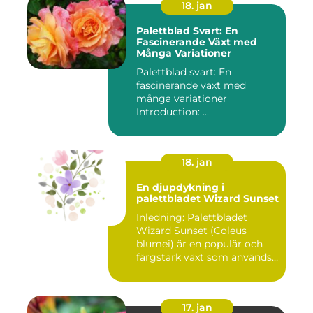
18. jan
Palettblad Svart: En
Fascinerande Växt med
Många Variationer
Palettblad svart: En
fascinerande växt med
många variationer
Introduction: ...
18. jan
En djupdykning i
palettbladet Wizard Sunset
Inledning: Palettbladet
Wizard Sunset (Coleus
blumei) är en populär och
färgstark växt som används
f...
17. jan