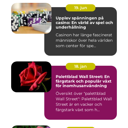
19. jun
Upplev spänningen på
casino: En värld av spel och
underhållning
Casinon har länge fascinerat
människor över hela världen
som center för spe...
18. jan
Palettblad Wall Street: En
färgstark och populär växt
för inomhusanvändning
Översikt över "palettblad
Wall Street": Palettblad Wall
Street är en vacker och
färgstark växt som h...