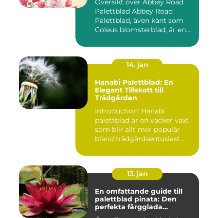
Översikt över Abbey Road
Palettblad Abbey Road
Palettblad, även känt som
Coleus blomsterblad, är en...
14. jan
Hanabi Palettblad: En
Elegant Tillskott till
Trädgården
Introduction: Hanabi
palettblad är en vacker växt
som blir allt mer populär
bland trädgårdsentusiast...
13. jan
En omfattande guide till
palettblad pinata: Den
perfekta färgglada
prydnaden för ditt hem