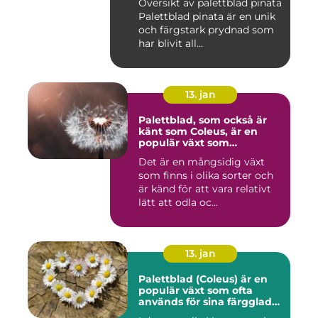
Översikt av palettblad pinata
Palettblad pinata är en unik
och färgstark prydnad som
har blivit all...
13. jan
Palettblad, som också är
känt som Coleus, är en
populär växt som
kännetecknas av sina
Det är en mångsidig växt
färgglada och mönstrade
som finns i olika sorter och
blad
är känd för att vara relativt
lätt att odla oc...
13. jan
Palettblad (Coleus) är en
populär växt som ofta
används för sina färgglada
blad, men det är inte lika