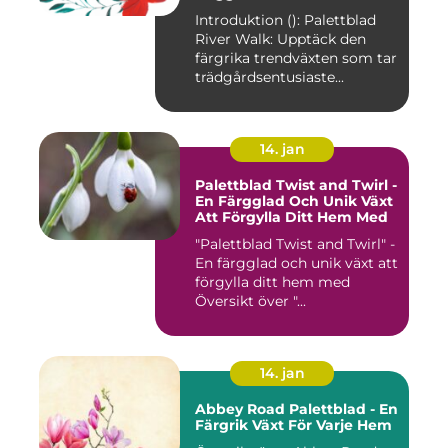
Introduktion (): Palettblad
River Walk: Upptäck den
färgrika trendväxten som tar
trädgårdsentusiaste...
14. jan
Palettblad Twist and Twirl -
En Färgglad Och Unik Växt
Att Förgylla Ditt Hem Med
"Palettblad Twist and Twirl" -
En färgglad och unik växt att
förgylla ditt hem med
Översikt över "...
14. jan
Abbey Road Palettblad - En
Färgrik Växt För Varje Hem