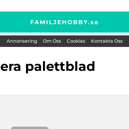
FAMILJEHOBBY.
se
Annonsering
Om Oss
Cookies
Kontakta Oss
tera palettblad