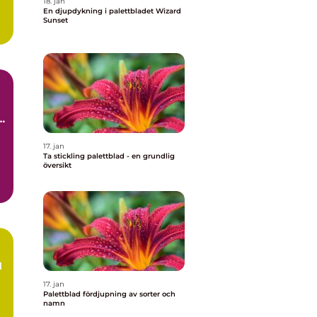
18. jan
En djupdykning i palettbladet Wizard
Sunset
r
g
17. jan
Ta stickling palettblad - en grundlig
översikt
d
17. jan
Palettblad fördjupning av sorter och
namn