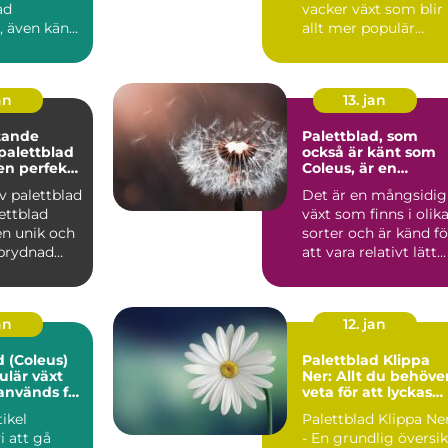
ad
vacker växt som blir
, även känt
allt mer populär
us
bland
ad, är en...
trädgårdsentusiast...
an
13. jan
tande
Palettblad, som
 palettblad
också är känt som
en perfekta
Coleus, är en
populär växt som
v palettblad
Det är en mångsidig
 för ditt
kännetecknas av
växt som finns i olik
sina färgglada och
mönstrade blad
en unik och
sorter och är känd fö
 prydnad
att vara relativt lätt
it all...
att odla oc...
an
12. jan
d (Coleus)
Palettblad Klippa
ulär växt
Ner: Allt du behöve
används för
veta för att lyckas
glada blad,
med din odling
tikel
Palettblad Klippa Ne
r inte lika
 att gå
- En grundlig översik
issa sorter