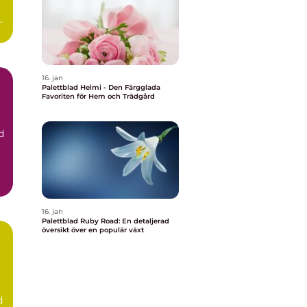
r
16. jan
Palettblad Helmi - Den Färgglada
Favoriten för Hem och Trädgård
d
d
16. jan
Palettblad Ruby Road: En detaljerad
översikt över en populär växt
d