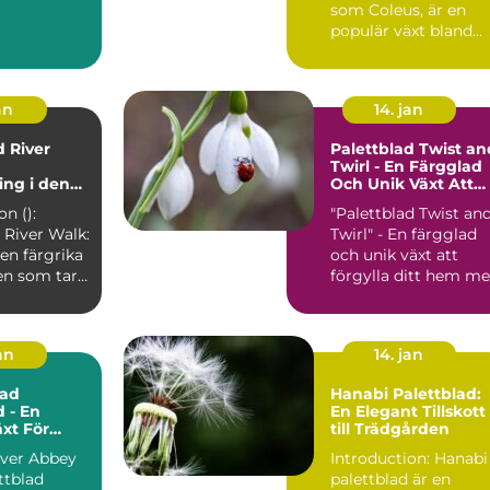
som Coleus, är en
populär växt bland
trädgårdsentusiaster
och in...
an
14. jan
d River
Palettblad Twist an
Twirl - En Färgglad
ng i den
Och Unik Växt Att
Förgylla Ditt Hem
on ():
"Palettblad Twist an
ten
Med
 River Walk:
Twirl" - En färgglad
en färgrika
och unik växt att
en som tar
förgylla ditt hem m
ntusiaste...
Översikt över "...
jan
14. jan
ad
Hanabi Palettblad:
d - En
En Elegant Tillskott
äxt För
till Trädgården
m
över Abbey
Introduction: Hanabi
ttblad
palettblad är en