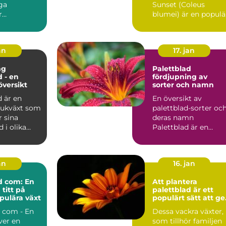
ga
Sunset (Coleus
r
blumei) är en populä
Introduction: ...
och färgstark växt
som används f...
an
17. jan
ng
Palettblad
d - en
fördjupning av
översikt
sorter och namn
d är en
En översikt av
rukväxt som
palettblad-sorter oc
r sina
deras namn
 i olika
Palettblad är en
h mönster.
populär växt med sit
karakteristi...
an
16. jan
d com: En
Att plantera
titt på
palettblad är ett
pulära växt
populärt sätt att ge
sin trädgård eller
d com - En
Dessa vackra växter,
inomhusmiljö en
ver en
som tillhör familjen
färgstark och