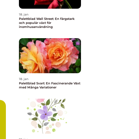
18. jan
Palettblad Wall Street: En färgstark
och populär växt för
inomhusanvändning
18. jan
Palettblad Svart: En Fascinerande Växt
med Många Variationer