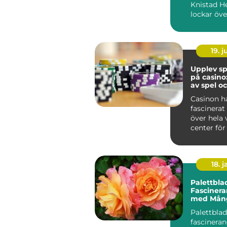
Knistad H
lockar öve
personer va
19. 
Upplev s
på casino
av spel o
underhål
Casinon h
fascinera
över hela
center för 
18. j
Palettbla
Fascinera
med Mån
Variation
Palettblad
fascineran