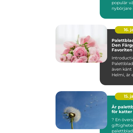
populär vä
nybörjare 
16. j
Palettbla
Den Färg
Favoriten
och Träd
Introducti
Palettblad
även känt
Helmi, är 
och färgst
som har...
15. j
Är palettb
för katter
? En översikt över
giftighete