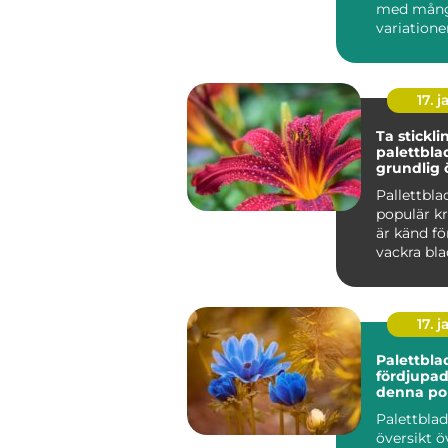
med mån
variatione
17. j
Ta stickli
palettbla
grundlig 
Pallettbla
populär k
är känd fö
vackra blad
färger oc
Att ...
17. j
Palettbla
fördjupad 
denna po
Palettbla
översikt ö