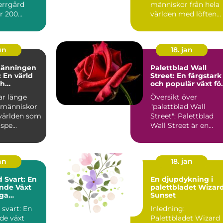
errgård
människor från hela
r 200
världen med löften
rje ...
om sp&aum...
jun
18. jan
pänningen
Palettblad Wall
: En värld
Street: En färgstark
ch
och populär växt fö
lning
inomhusanvändnin
ar länge
Översikt över
t människor
"palettblad Wall
 världen som
Street": Palettblad
spe...
Wall Street är en
vacker och färgstark
växt som h...
an
18. jan
d Svart: En
En djupdykning i
nde Växt
palettbladet Wizar
ga
Sunset
er
 svart: En
Inledning:
de växt
Palettbladet Wizard