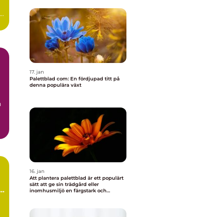
r
17. jan
Palettblad com: En fördjupad titt på
denna populära växt
h
t
16. jan
Att plantera palettblad är ett populärt
sätt att ge sin trädgård eller
inomhusmiljö en färgstark och
levande touch