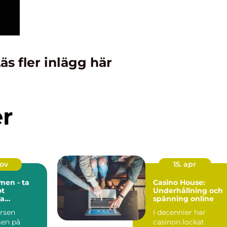
äs fler inlägg här
er
nov
15. apr
men - ta
Casino House:
ot
Underhållning och
ka
spänning online
velser med
ursen
I decennier har
en på
casinon lockat