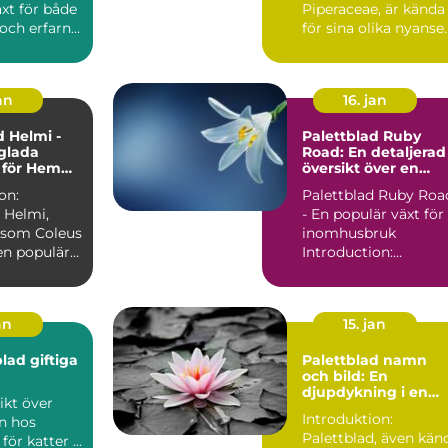
levande touch
xt för både
Piperaceae, är kända
och erfarna
för sina olika nyanse
trädgårdsmästare ...
av färgrika bl...
an
16. jan
d Helmi -
Palettblad Ruby
glada
Road: En detaljerad
 för Hem
översikt över en
gård
populär växt
on:
Palettblad Ruby Roa
 Helmi,
- En populär växt för
 som Coleus
inomhusbruk
en populär
Introduction:
ark växt
Palettblad Ruby Roa
är en vac...
an
15. jan
lad giftiga
Palettblad namn
och bild: En
djupdykning i en
populär växt
Introduktion:
n hos
Palettblad, även kän
palettblad för katter ...