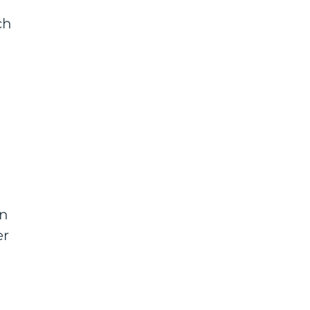
a
ch
an
er