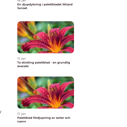
18. jan
En djupdykning i palettbladet Wizard
Sunset
17. jan
Ta stickling palettblad - en grundlig
översikt
v
17. jan
Palettblad fördjupning av sorter och
namn