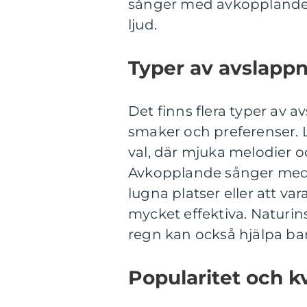
sånger med avkopplande 
ljud.
Typer av avslapp
Det finns flera typer av a
smaker och preferenser. 
val, där mjuka melodier o
Avkopplande sånger med t
lugna platser eller att v
mycket effektiva. Naturin
regn kan också hjälpa bar
Popularitet och k