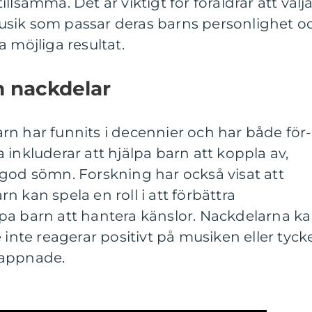
llsamma. Det är viktigt för föräldrar att välj
sik som passar deras barns personlighet o
 möjliga resultat.
h nackdelar
n har funnits i decennier och har både för-
 inkluderar att hjälpa barn att koppla av,
 god sömn. Forskning har också visat att
 kan spela en roll i att förbättra
pa barn att hantera känslor. Nackdelarna k
 inte reagerar positivt på musiken eller tyck
slappnade.