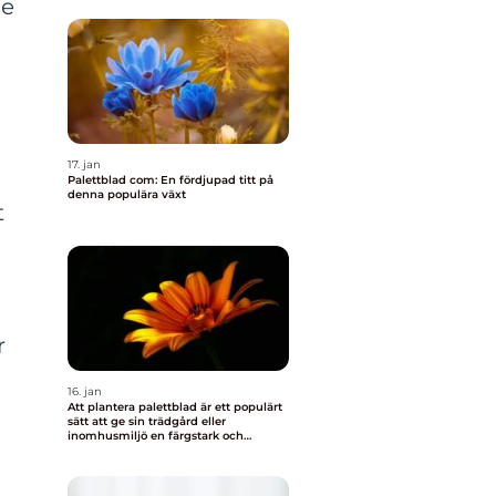
de
17. jan
Palettblad com: En fördjupad titt på
denna populära växt
t
r
16. jan
Att plantera palettblad är ett populärt
sätt att ge sin trädgård eller
inomhusmiljö en färgstark och
levande touch