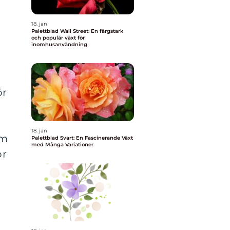
18. jan
Palettblad Wall Street: En färgstark
och populär växt för
inomhusanvändning
ör
18. jan
om
Palettblad Svart: En Fascinerande Växt
med Många Variationer
ör