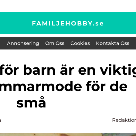
FAMILJEHOBBY.
se
Annonsering
Om Oss
Cookies
Kontakta Oss
ommarmode för de
små
n
Redaktio