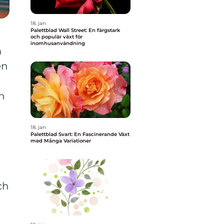
18. jan
Palettblad Wall Street: En färgstark
och populär växt för
inomhusanvändning
m
en
n
18. jan
Palettblad Svart: En Fascinerande Växt
h
med Många Variationer
ch