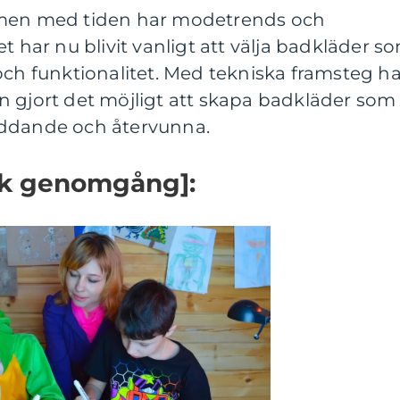
 men med tiden har modetrends och
t har nu blivit vanligt att välja badkläder s
och funktionalitet. Med tekniska framsteg ha
n gjort det möjligt att skapa badkläder som
yddande och återvunna.
sk genomgång]: