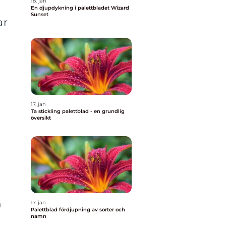
18. jan
En djupdykning i palettbladet Wizard
Sunset
ar
17. jan
Ta stickling palettblad - en grundlig
översikt
n
17. jan
Palettblad fördjupning av sorter och
namn