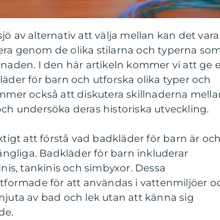
ö av alternativ att välja mellan kan det vara
era genom de olika stilarna och typerna so
knaden. I den här artikeln kommer vi att ge 
läder för barn och utforska olika typer och
ommer också att diskutera skillnaderna mella
och undersöka deras historiska utveckling.
ktigt att förstå vad badkläder för barn är oc
gängliga. Badkläder för barn inkluderar
inis, tankinis och simbyxor. Dessa
utformade för att användas i vattenmiljöer o
njuta av bad och lek utan att känna sig
de.