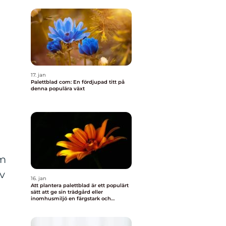
17. jan
Palettblad com: En fördjupad titt på
denna populära växt
om
v
16. jan
Att plantera palettblad är ett populärt
sätt att ge sin trädgård eller
inomhusmiljö en färgstark och
levande touch