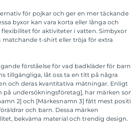
lternativ för pojkar och ger en mer täckande
sa byxor kan vara korta eller långa och
flexibilitet för aktiviteter i vatten. Simbyxor
atchande t-shirt eller tröja för extra
gande förståelse för vad badkläder för barn
s tillgängliga, låt oss ta en titt på några
 och deras kvantitativa mätningar. Enligt
mn på undersökningsföretag], har märken s
amn 2] och [Märkesnamn 3] fått mest positi
föräldrar och barn. Dessa märken
itet, bekväma material och trendig design.