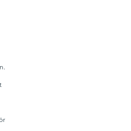
n.
t
ör