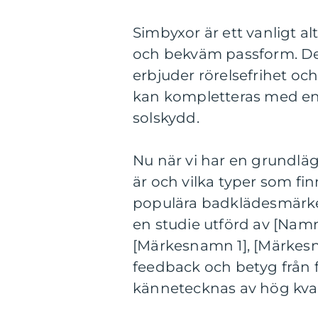
Simbyxor är ett vanligt a
och bekväm passform. Des
erbjuder rörelsefrihet och 
kan kompletteras med en m
solskydd.
Nu när vi har en grundläg
är och vilka typer som finn
populära badklädesmärken
en studie utförd av [Na
[Märkesnamn 1], [Märkesn
feedback och betyg från 
kännetecknas av hög kval