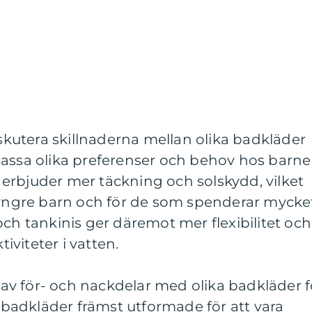
iskutera skillnaderna mellan olika badkläder
passa olika preferenser och behov hos barne
erbjuder mer täckning och solskydd, vilket
r yngre barn och för de som spenderar mycke
is och tankinis ger däremot mer flexibilitet och
tiviteter i vatten.
v för- och nackdelar med olika badkläder f
r badkläder främst utformade för att vara