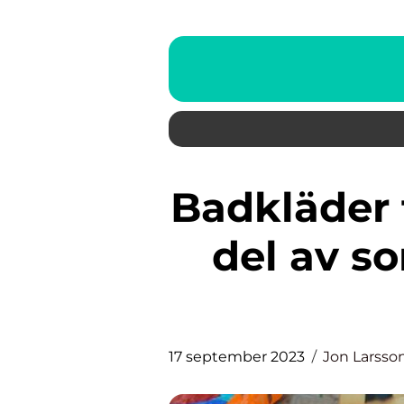
Badkläder för barn är en viktig
del av s
17 september 2023
Jon Larsso