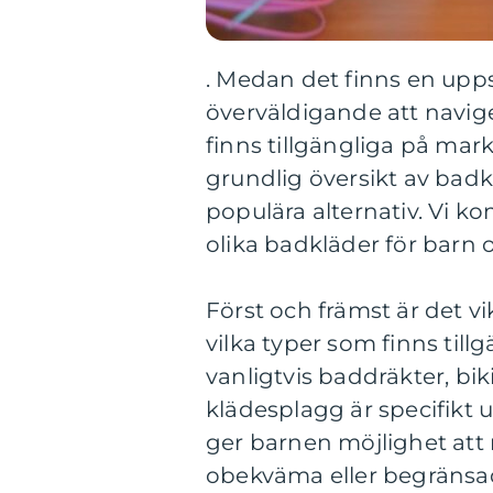
. Medan det finns en uppsj
överväldigande att navig
finns tillgängliga på mar
grundlig översikt av badk
populära alternativ. Vi k
olika badkläder för barn 
Först och främst är det vi
vilka typer som finns till
vanligtvis baddräkter, bik
klädesplagg är specifikt 
ger barnen möjlighet att 
obekväma eller begränsa