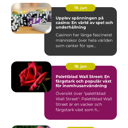
19. jun
Upplev spänningen på
casino: En värld av spel och
underhållning
Casinon har länge fascinerat
människor över hela världen
som center för spe...
18. jan
Palettblad Wall Street: En
färgstark och populär växt
för inomhusanvändning
Översikt över "palettblad
Wall Street": Palettblad Wall
Street är en vacker och
färgstark växt som h...