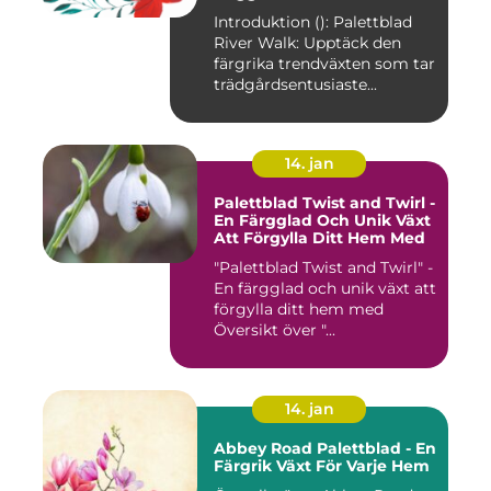
Introduktion (): Palettblad
River Walk: Upptäck den
färgrika trendväxten som tar
trädgårdsentusiaste...
14. jan
Palettblad Twist and Twirl -
En Färgglad Och Unik Växt
Att Förgylla Ditt Hem Med
"Palettblad Twist and Twirl" -
En färgglad och unik växt att
förgylla ditt hem med
Översikt över "...
14. jan
Abbey Road Palettblad - En
Färgrik Växt För Varje Hem