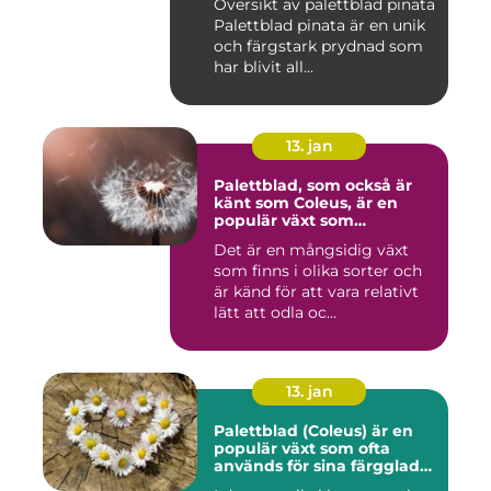
Översikt av palettblad pinata
Palettblad pinata är en unik
och färgstark prydnad som
har blivit all...
13. jan
Palettblad, som också är
känt som Coleus, är en
populär växt som
kännetecknas av sina
Det är en mångsidig växt
färgglada och mönstrade
som finns i olika sorter och
blad
är känd för att vara relativt
lätt att odla oc...
13. jan
Palettblad (Coleus) är en
populär växt som ofta
används för sina färgglada
blad, men det är inte lika