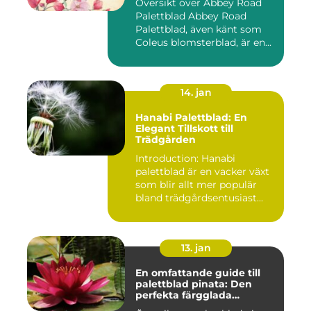
Översikt över Abbey Road
Palettblad Abbey Road
Palettblad, även känt som
Coleus blomsterblad, är en...
14. jan
Hanabi Palettblad: En
Elegant Tillskott till
Trädgården
Introduction: Hanabi
palettblad är en vacker växt
som blir allt mer populär
bland trädgårdsentusiast...
13. jan
En omfattande guide till
palettblad pinata: Den
perfekta färgglada
prydnaden för ditt hem