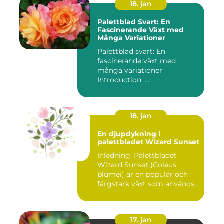
18. jan
Palettblad Svart: En
Fascinerande Växt med
Många Variationer
Palettblad svart: En
fascinerande växt med
många variationer
Introduction: ...
18. jan
En djupdykning i
palettbladet Wizard Sunset
Inledning: Palettbladet
Wizard Sunset (Coleus
blumei) är en populär och
färgstark växt som används
f...
17. jan