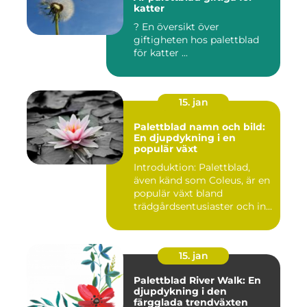
katter
? En översikt över
giftigheten hos palettblad
för katter ...
15. jan
Palettblad namn och bild:
En djupdykning i en
populär växt
Introduktion: Palettblad,
även känd som Coleus, är en
populär växt bland
trädgårdsentusiaster och in...
15. jan
Palettblad River Walk: En
djupdykning i den
färgglada trendväxten