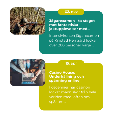
02. nov
Jägarexamen - ta steget
mot fantastiska
jaktupplevelser med
Knistad
Intensivkursen jägarexamen
på Knistad Herrgård lockar
över 200 personer varje ...
15. apr
Casino House:
Underhållning och
spänning online
I decennier har casinon
lockat människor från hela
världen med löften om
sp&aum...