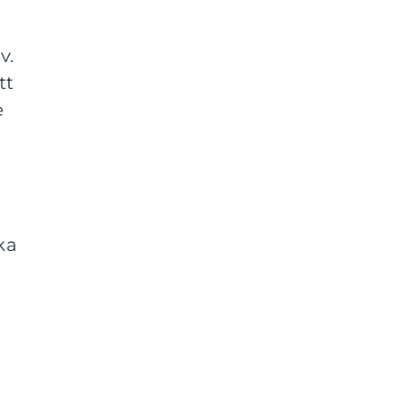
v.
tt
e
ka