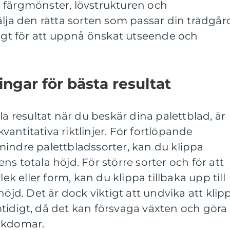
t i färgmönster, lövstrukturen och
älja den rätta sorten som passar din trädgår
tigt för att uppnå önskat utseende och
ngar för bästa resultat
la resultat när du beskär dina palettblad, är
 kvantitativa riktlinjer. För fortlöpande
indre palettbladssorter, kan du klippa
tens totala höjd. För större sorter och för att
lek eller form, kan du klippa tillbaka upp till
höjd. Det är dock viktigt att undvika att klip
tidigt, då det kan försvaga växten och göra
ukdomar.