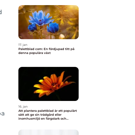
d
17. jan
Palettblad com: En fördjupad titt på
denna populära växt
16. jan
Att plantera palettblad är ett populärt
pa
sätt att ge sin trädgård eller
inomhusmiljö en färgstark och
levande touch