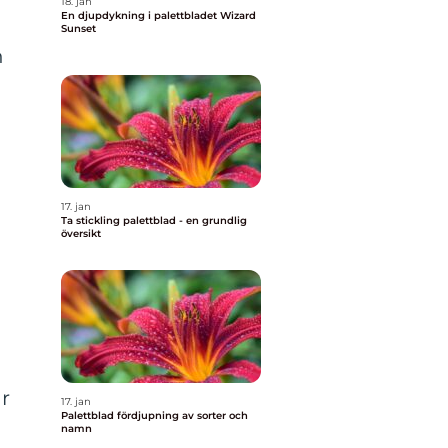
18. jan
En djupdykning i palettbladet Wizard
Sunset
n
17. jan
Ta stickling palettblad - en grundlig
översikt
r
17. jan
Palettblad fördjupning av sorter och
namn