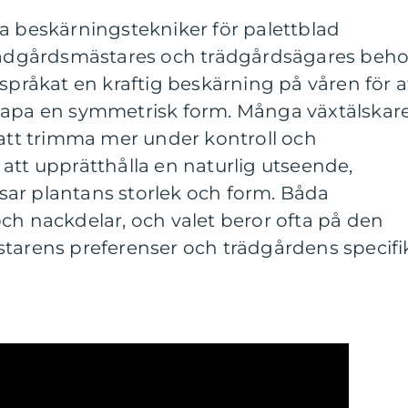
a beskärningstekniker för palettblad
trädgårdsmästares och trädgårdsägares beho
espråkat en kraftig beskärning på våren för a
kapa en symmetrisk form. Många växtälskar
 att trimma mer under kontroll och
att upprätthålla en naturlig utseende,
ar plantans storlek och form. Båda
ch nackdelar, och valet beror ofta på den
starens preferenser och trädgårdens specifi