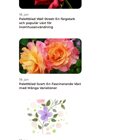
18. jan
Palettblad Wall Street: En färgstark
och populär växt för
inomhusanvändning
18. jan
Palettblad Svart: En Fascinerande Växt
med Många Variationer