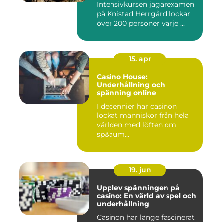
Intensivkursen jägarexamen
på Knistad Herrgård lockar
över 200 personer varje ...
15. apr
Casino House:
Underhållning och
spänning online
I decennier har casinon
lockat människor från hela
världen med löften om
sp&aum...
19. jun
Upplev spänningen på
casino: En värld av spel och
underhållning
Casinon har länge fascinerat