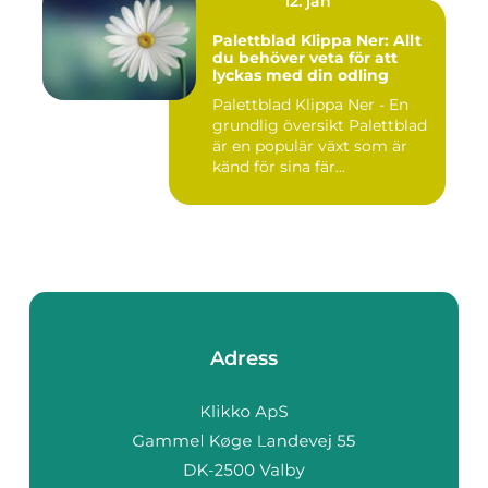
12. jan
Palettblad Klippa Ner: Allt
du behöver veta för att
lyckas med din odling
Palettblad Klippa Ner - En
grundlig översikt Palettblad
är en populär växt som är
känd för sina fär...
Adress