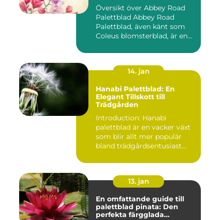
Översikt över Abbey Road
Palettblad Abbey Road
Palettblad, även känt som
Coleus blomsterblad, är en...
14. jan
Hanabi Palettblad: En
Elegant Tillskott till
Trädgården
Introduction: Hanabi
palettblad är en vacker växt
som blir allt mer populär
bland trädgårdsentusiast...
13. jan
En omfattande guide till
palettblad pinata: Den
perfekta färgglada