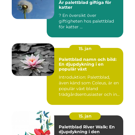
Är palettblad giftiga för
katter
? En översikt över
giftigheten hos palettblad
för katter ...
15. jan
Palettblad namn och bild:
En djupdykning i en
populär växt
Introduktion: Palettblad,
även känd som Coleus, är en
populär växt bland
trädgårdsentusiaster och in...
15. jan
Palettblad River Walk: En
djupdykning i den