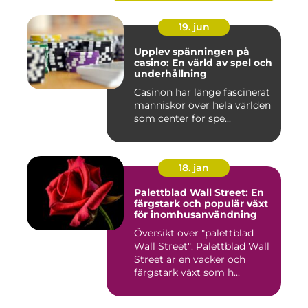
19. jun
Upplev spänningen på
casino: En värld av spel och
underhållning
Casinon har länge fascinerat
människor över hela världen
som center för spe...
18. jan
Palettblad Wall Street: En
färgstark och populär växt
för inomhusanvändning
Översikt över "palettblad
Wall Street": Palettblad Wall
Street är en vacker och
färgstark växt som h...