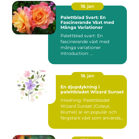
18. jan
Palettblad Svart: En
Fascinerande Växt med
Många Variationer
Palettblad svart: En
fascinerande växt med
många variationer
Introduction: ...
18. jan
En djupdykning i
palettbladet Wizard Sunset
Inledning: Palettbladet
Wizard Sunset (Coleus
blumei) är en populär och
färgstark växt som används
f...