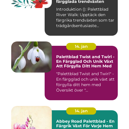
färgglada trendväxten
Introduktion (): Palettblad
River Walk: Upptäck den
färgrika trendväxten som tar
trädgårdsentusiaste...
14. jan
Palettblad Twist and Twirl -
En Färgglad Och Unik Växt
Att Förgylla Ditt Hem Med
"Palettblad Twist and Twirl" -
En färgglad och unik växt att
förgylla ditt hem med
Översikt över "...
14. jan
Abbey Road Palettblad - En
Färgrik Växt För Varje Hem