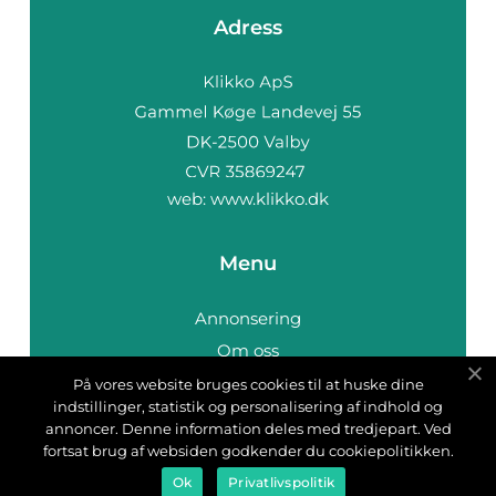
Adress
web:
www.klikko.dk
Menu
Annonsering
Om oss
Cookies
På vores website bruges cookies til at huske dine
indstillinger, statistik og personalisering af indhold og
Kontakta oss
annoncer. Denne information deles med tredjepart. Ved
Sitemap
fortsat brug af websiden godkender du cookiepolitikken.
Ok
Privatlivspolitik