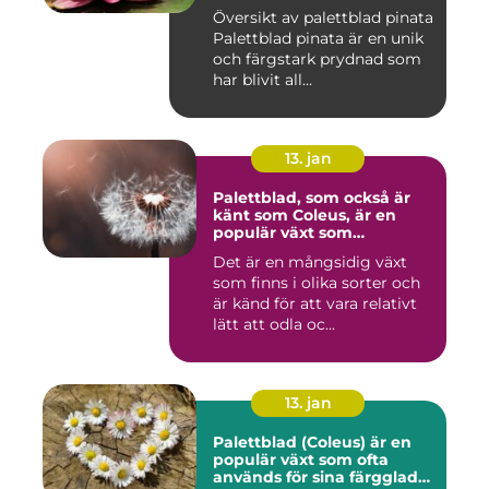
prydnaden för ditt hem
Översikt av palettblad pinata
Palettblad pinata är en unik
och färgstark prydnad som
har blivit all...
13. jan
Palettblad, som också är
känt som Coleus, är en
populär växt som
kännetecknas av sina
Det är en mångsidig växt
färgglada och mönstrade
som finns i olika sorter och
blad
är känd för att vara relativt
lätt att odla oc...
13. jan
Palettblad (Coleus) är en
populär växt som ofta
används för sina färgglada