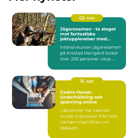
02. nov
Jägarexamen - ta steget
mot fantastiska
jaktupplevelser med
Knistad
Intensivkursen jägarexamen
på Knistad Herrgård lockar
över 200 personer varje ...
15. apr
Casino House:
Underhållning och
spänning online
I decennier har casinon
lockat människor från hela
världen med löften om
sp&aum...