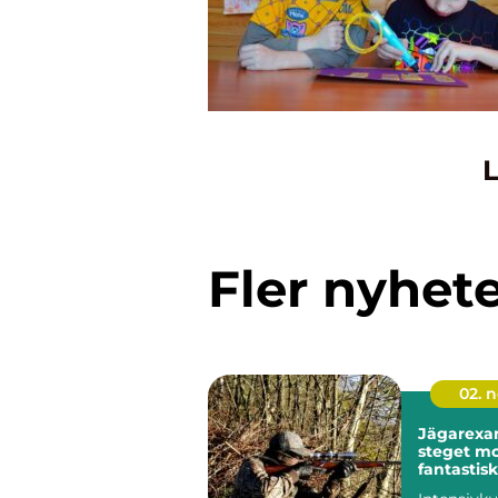
L
Fler nyhet
02. 
Jägarexa
steget m
fantastis
jaktupple