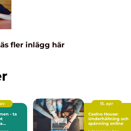
äs fler inlägg här
er
nov
15. apr
men - ta
Casino House:
ot
Underhållning och
ka
spänning online
velser med