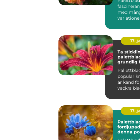
Palettblad
fascineran
med mån
variatione
17. j
Ta stickli
palettbla
grundlig 
Pallettbla
populär k
är känd fö
vackra blad
färger oc
Att ...
17. j
Palettbla
fördjupad 
denna po