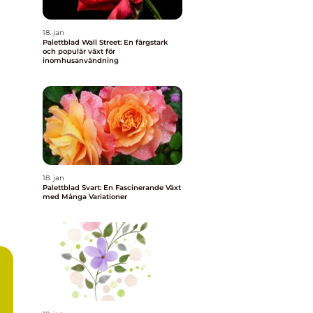
18. jan
Palettblad Wall Street: En färgstark
och populär växt för
inomhusanvändning
18. jan
Palettblad Svart: En Fascinerande Växt
med Många Variationer