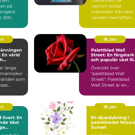
ursen
I decennier har
en på
casinon lockat
errgård
människor från hela
r 200
världen med löften
rje ...
om sp&aum...
jun
18. jan
pänningen
Palettblad Wall
: En värld
Street: En färgstark
ch
och populär växt fö
lning
inomhusanvändnin
ar länge
Översikt över
t människor
"palettblad Wall
 världen som
Street": Palettblad
spe...
Wall Street är en
vacker och färgstark
växt som h...
an
18. jan
d Svart: En
En djupdykning i
nde Växt
palettbladet Wizar
ga
Sunset
er