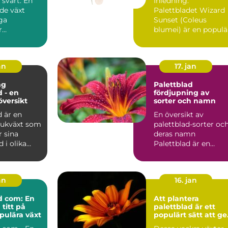
 svart: En
Inledning:
de växt
Palettbladet Wizard
ga
Sunset (Coleus
r
blumei) är en populä
Introduction: ...
och färgstark växt
som används f...
an
17. jan
ng
Palettblad
d - en
fördjupning av
översikt
sorter och namn
d är en
En översikt av
rukväxt som
palettblad-sorter oc
r sina
deras namn
 i olika
Palettblad är en
h mönster.
populär växt med sit
karakteristi...
an
16. jan
d com: En
Att plantera
titt på
palettblad är ett
pulära växt
populärt sätt att ge
sin trädgård eller