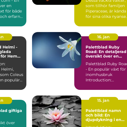
d com - En
Dessa vackra växter,
inomhusmiljö en
ver en
som tillhör familjen
färgstark och
levande touch
xt för både
Piperaceae, är kända
och erfarna
för sina olika nyanse
trädgårdsmästare ...
av färgrika bl...
an
16. jan
d Helmi -
Palettblad Ruby
glada
Road: En detaljerad
 för Hem
översikt över en
gård
populär växt
on:
Palettblad Ruby Roa
 Helmi,
- En populär växt för
 som Coleus
inomhusbruk
en populär
Introduction:
ark växt
Palettblad Ruby Roa
är en vac...
an
15. jan
lad giftiga
Palettblad namn
och bild: En
djupdykning i en
populär växt