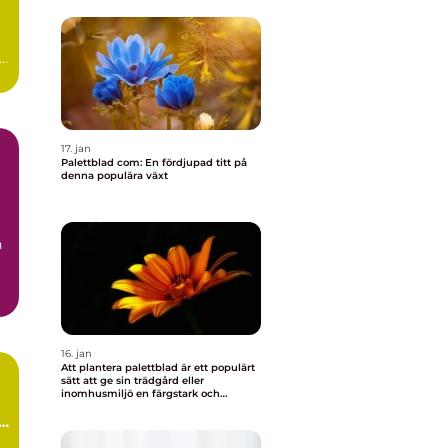
r
17. jan
Palettblad com: En fördjupad titt på
denna populära växt
h
t
16. jan
Att plantera palettblad är ett populärt
sätt att ge sin trädgård eller
inomhusmiljö en färgstark och
levande touch