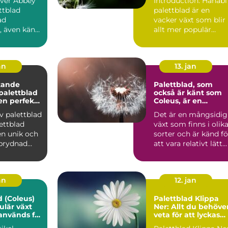
över Abbey
Introduction: Hanabi
ttblad
palettblad är en
ad
vacker växt som blir
, även känt
allt mer populär
us
bland
ad, är en...
trädgårdsentusiast...
an
13. jan
tande
Palettblad, som
 palettblad
också är känt som
en perfekta
Coleus, är en
populär växt som
v palettblad
Det är en mångsidig
 för ditt
kännetecknas av
växt som finns i olik
sina färgglada och
mönstrade blad
en unik och
sorter och är känd fö
 prydnad
att vara relativt lätt
it all...
att odla oc...
an
12. jan
d (Coleus)
Palettblad Klippa
ulär växt
Ner: Allt du behöve
används för
veta för att lyckas
glada blad,
med din odling