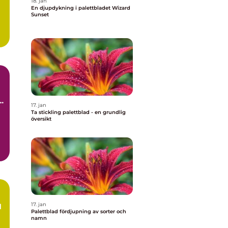
18. jan
En djupdykning i palettbladet Wizard
Sunset
r
17. jan
g
Ta stickling palettblad - en grundlig
översikt
17. jan
d
Palettblad fördjupning av sorter och
namn