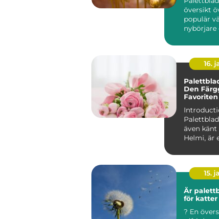
Palettbla
översikt ö
populär vä
nybörjare 
16. j
Palettbla
Den Färg
Favoriten
och Träd
Introducti
Palettblad
även känt
Helmi, är 
och färgst
som har...
15. j
Är palettb
för katter
? En översikt över