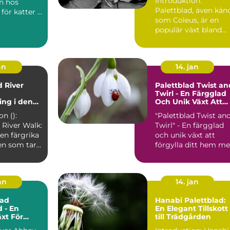
Introduktion:
n hos
Palettblad, även kän
palettblad för katter ...
som Coleus, är en
populär växt bland
trädgårdsentusiaster
och in...
an
14. jan
d River
Palettblad Twist an
Twirl - En Färgglad
ng i den
Och Unik Växt Att
Förgylla Ditt Hem
on ():
"Palettblad Twist an
ten
Med
 River Walk:
Twirl" - En färgglad
en färgrika
och unik växt att
en som tar
förgylla ditt hem m
ntusiaste...
Översikt över "...
jan
14. jan
ad
Hanabi Palettblad:
d - En
En Elegant Tillskott
äxt För
till Trädgården
m