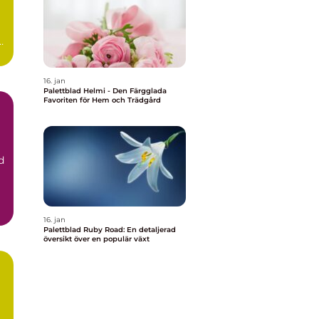
r
16. jan
Palettblad Helmi - Den Färgglada
Favoriten för Hem och Trädgård
d
d
16. jan
Palettblad Ruby Road: En detaljerad
översikt över en populär växt