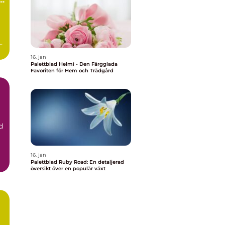
r
16. jan
Palettblad Helmi - Den Färgglada
Favoriten för Hem och Trädgård
d
16. jan
Palettblad Ruby Road: En detaljerad
d
översikt över en populär växt