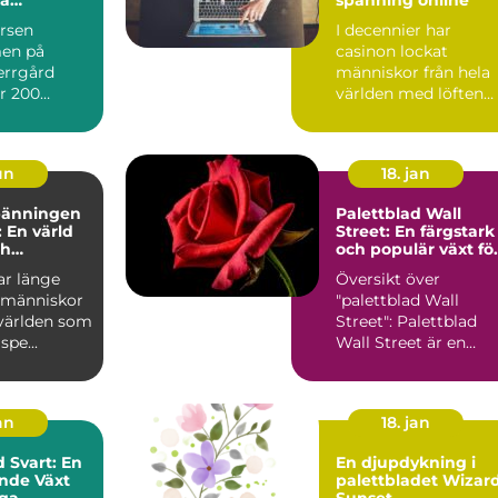
velser med
ursen
I decennier har
en på
casinon lockat
errgård
människor från hela
r 200
världen med löften
rje ...
om sp&aum...
jun
18. jan
pänningen
Palettblad Wall
: En värld
Street: En färgstark
ch
och populär växt fö
lning
inomhusanvändnin
ar länge
Översikt över
t människor
"palettblad Wall
 världen som
Street": Palettblad
spe...
Wall Street är en
vacker och färgstark
växt som h...
an
18. jan
d Svart: En
En djupdykning i
nde Växt
palettbladet Wizar
ga
Sunset