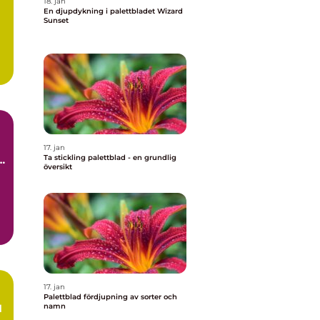
18. jan
En djupdykning i palettbladet Wizard
Sunset
17. jan
Ta stickling palettblad - en grundlig
r
översikt
g
17. jan
Palettblad fördjupning av sorter och
namn
d