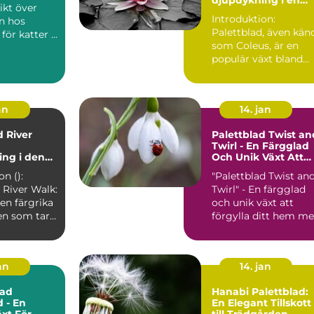
populär växt
Introduktion:
n hos
Palettblad, även kän
palettblad för katter ...
som Coleus, är en
populär växt bland
trädgårdsentusiaster
och in...
an
14. jan
d River
Palettblad Twist an
Twirl - En Färgglad
ng i den
Och Unik Växt Att
Förgylla Ditt Hem
on ():
"Palettblad Twist an
ten
Med
 River Walk:
Twirl" - En färgglad
en färgrika
och unik växt att
en som tar
förgylla ditt hem m
ntusiaste...
Översikt över "...
jan
14. jan
ad
Hanabi Palettblad:
d - En
En Elegant Tillskott
äxt För
till Trädgården