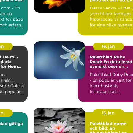
sin trädgård eller
d com - En
Dessa vackra växter,
inomhusmiljö en
ver en
som tillhör familjen
färgstark och
levande touch
xt för både
Piperaceae, är kända
och erfarna
för sina olika nyanse
trädgårdsmästare ...
av färgrika bl...
an
16. jan
d Helmi -
Palettblad Ruby
glada
Road: En detaljerad
 för Hem
översikt över en
gård
populär växt
on:
Palettblad Ruby Roa
 Helmi,
- En populär växt för
 som Coleus
inomhusbruk
en populär
Introduction:
ark växt
Palettblad Ruby Roa
är en vac...
an
15. jan
lad giftiga
Palettblad namn
och bild: En
djupdykning i en