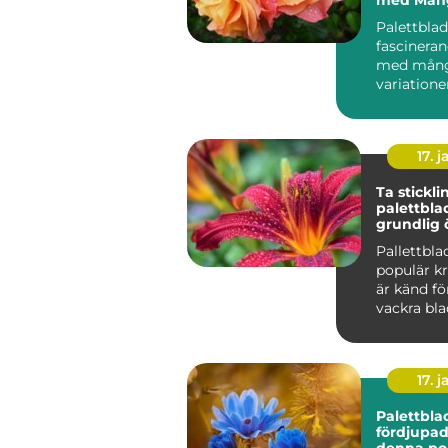
Variation
Palettblad
fascineran
med mån
variatione
17. j
Ta stickli
palettbla
grundlig 
Pallettbla
populär k
är känd fö
vackra blad
färger oc
Att ...
17. j
Palettbla
fördjupad 
denna po