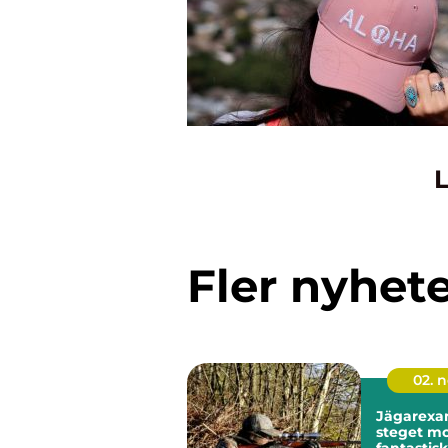
L
Fler nyhet
02. 
Jägarexa
steget m
fantastis