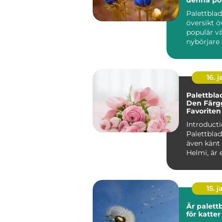
Palettbla
översikt ö
populär vä
nybörjare 
16. j
Palettbla
Den Färg
Favoriten
och Träd
Introducti
Palettblad
även känt
Helmi, är 
och färgst
som har...
15. j
Är palettb
för katter