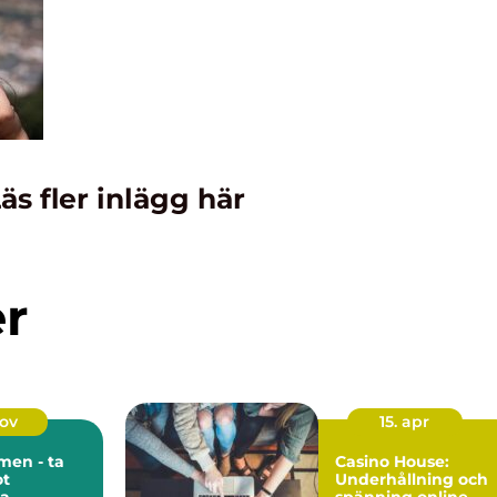
äs fler inlägg här
er
nov
15. apr
men - ta
Casino House:
ot
Underhållning och
ka
spänning online