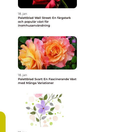
18. jan
Palettblad Wall Street: En färgstark
och populär växt för
inomhusanvändning
18. jan
Palettblad Svart: En Fascinerande Växt
med Många Variationer