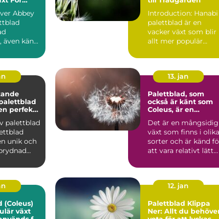
m
över Abbey
Introduction: Hanabi
ttblad
palettblad är en
ad
vacker växt som blir
, även känt
allt mer populär
us
bland
ad, är en...
trädgårdsentusiast...
an
13. jan
tande
Palettblad, som
 palettblad
också är känt som
en perfekta
Coleus, är en
populär växt som
v palettblad
Det är en mångsidig
 för ditt
kännetecknas av
växt som finns i olik
sina färgglada och
mönstrade blad
en unik och
sorter och är känd fö
 prydnad
att vara relativt lätt
it all...
att odla oc...
an
12. jan
d (Coleus)
Palettblad Klippa
ulär växt
Ner: Allt du behöve
används för
veta för att lyckas