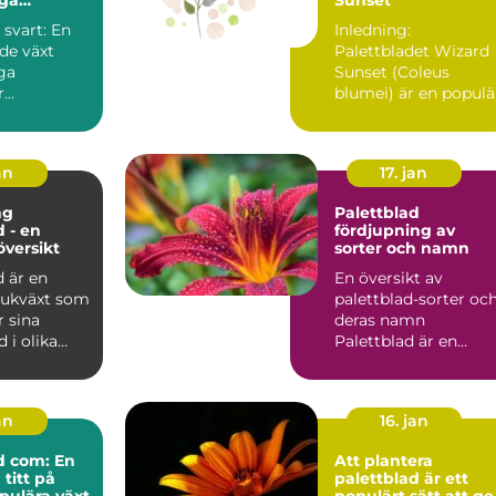
er
 svart: En
Inledning:
de växt
Palettbladet Wizard
ga
Sunset (Coleus
r
blumei) är en populä
Introduction: ...
och färgstark växt
som används f...
an
17. jan
ng
Palettblad
d - en
fördjupning av
översikt
sorter och namn
d är en
En översikt av
rukväxt som
palettblad-sorter oc
r sina
deras namn
 i olika
Palettblad är en
h mönster.
populär växt med sit
karakteristi...
an
16. jan
d com: En
Att plantera
titt på
palettblad är ett
pulära växt
populärt sätt att ge