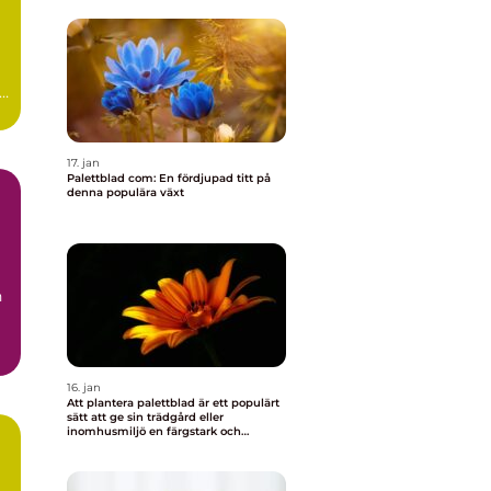
r
17. jan
Palettblad com: En fördjupad titt på
denna populära växt
h
t
16. jan
Att plantera palettblad är ett populärt
sätt att ge sin trädgård eller
inomhusmiljö en färgstark och
levande touch