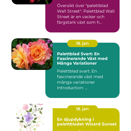
Översikt över "palettblad
Wall Street": Palettblad Wall
Street är en vacker och
färgstark växt som h...
18. jan
Palettblad Svart: En
Fascinerande Växt med
Många Variationer
Palettblad svart: En
fascinerande växt med
många variationer
Introduction: ...
18. jan
En djupdykning i
palettbladet Wizard Sunset