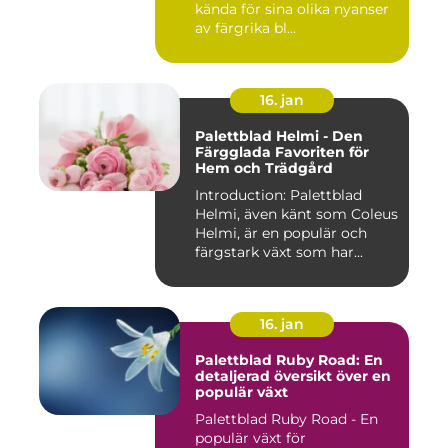
kända för sina olika nyanser
av färgrika bl...
16. jan
Palettblad Helmi - Den
Färgglada Favoriten för
Hem och Trädgård
Introduction: Palettblad
Helmi, även känt som Coleus
Helmi, är en populär och
färgstark växt som har...
16. jan
Palettblad Ruby Road: En
detaljerad översikt över en
populär växt
Palettblad Ruby Road - En
populär växt för