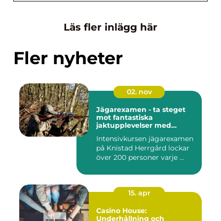
Läs fler inlägg här
Fler nyheter
02. nov
Jägarexamen - ta steget
mot fantastiska
jaktupplevelser med
Knistad
Intensivkursen jägarexamen
på Knistad Herrgård lockar
över 200 personer varje ...
15. apr
Casino House:
Underhållning och