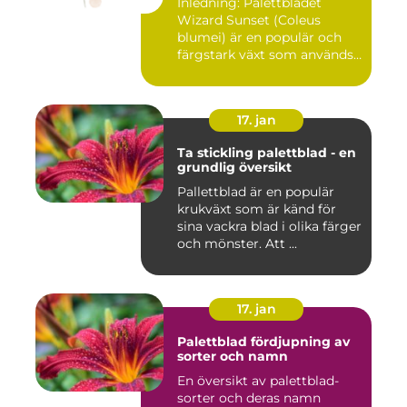
Inledning: Palettbladet
Wizard Sunset (Coleus
blumei) är en populär och
färgstark växt som används
f...
17. jan
Ta stickling palettblad - en
grundlig översikt
Pallettblad är en populär
krukväxt som är känd för
sina vackra blad i olika färger
och mönster. Att ...
17. jan
Palettblad fördjupning av
sorter och namn
En översikt av palettblad-
sorter och deras namn