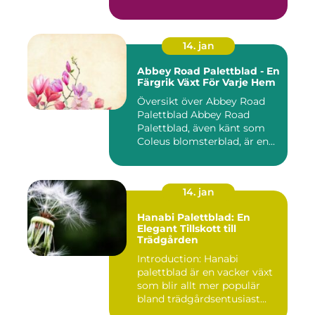
14. jan
Abbey Road Palettblad - En
Färgrik Växt För Varje Hem
Översikt över Abbey Road
Palettblad Abbey Road
Palettblad, även känt som
Coleus blomsterblad, är en...
14. jan
Hanabi Palettblad: En
Elegant Tillskott till
Trädgården
Introduction: Hanabi
palettblad är en vacker växt
som blir allt mer populär
bland trädgårdsentusiast...