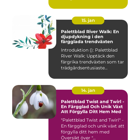
15. jan
Palettblad River Walk: En
djupdykning i den
färgglada trendväxten
Introduktion (): Palettblad
River Walk: Upptäck den
färgrika trendväxten som tar
trädgårdsentusiaste...
14. jan
Palettblad Twist and Twirl -
En Färgglad Och Unik Växt
Att Förgylla Ditt Hem Med
"Palettblad Twist and Twirl" -
En färgglad och unik växt att
förgylla ditt hem med
Översikt över "...