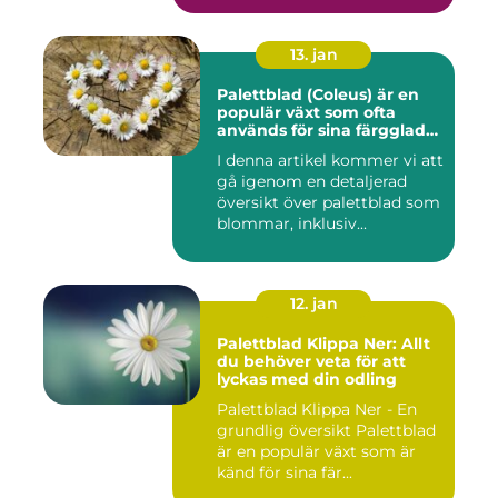
13. jan
Palettblad (Coleus) är en
populär växt som ofta
används för sina färgglada
blad, men det är inte lika
I denna artikel kommer vi att
känt att vissa sorter även
gå igenom en detaljerad
kan blomma
översikt över palettblad som
blommar, inklusiv...
12. jan
Palettblad Klippa Ner: Allt
du behöver veta för att
lyckas med din odling
Palettblad Klippa Ner - En
grundlig översikt Palettblad
är en populär växt som är
känd för sina fär...