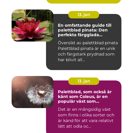
13. jan
En omfattande guide till
palettblad pinata: Den
perfekta färgglada
prydnaden för ditt hem
Översikt av palettblad pinata
Palettblad pinata är en unik
och färgstark prydnad som
har blivit all...
13. jan
Palettblad, som också är
känt som Coleus, är en
populär växt som
kännetecknas av sina
Det är en mångsidig växt
färgglada och mönstrade
som finns i olika sorter och
blad
är känd för att vara relativt
lätt att odla oc...