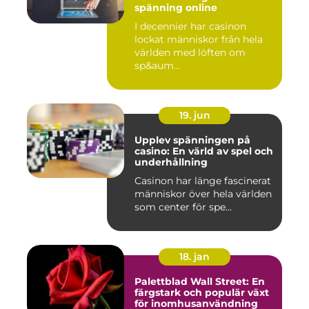
spänning online
I decennier har casinon
lockat människor från hela
världen med löften om
sp&aum...
19. jun
Upplev spänningen på
casino: En värld av spel och
underhållning
Casinon har länge fascinerat
människor över hela världen
som center för spe...
18. jan
Palettblad Wall Street: En
färgstark och populär växt
för inomhusanvändning