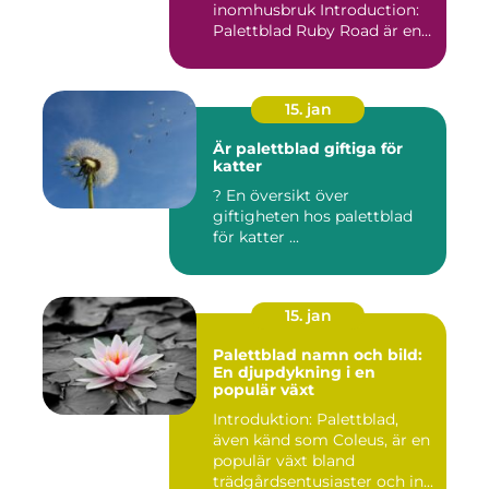
inomhusbruk Introduction:
Palettblad Ruby Road är en
vac...
15. jan
Är palettblad giftiga för
katter
? En översikt över
giftigheten hos palettblad
för katter ...
15. jan
Palettblad namn och bild:
En djupdykning i en
populär växt
Introduktion: Palettblad,
även känd som Coleus, är en
populär växt bland
trädgårdsentusiaster och in...