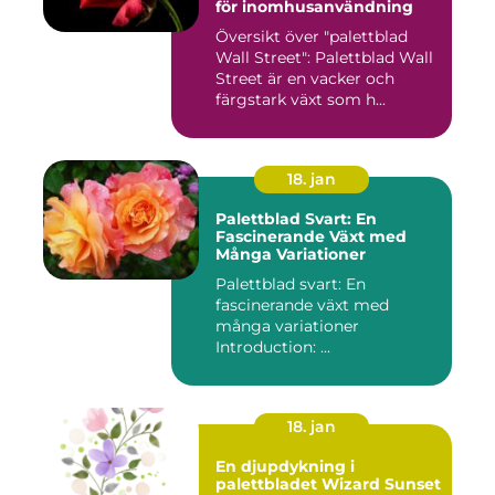
för inomhusanvändning
Översikt över "palettblad
Wall Street": Palettblad Wall
Street är en vacker och
färgstark växt som h...
18. jan
Palettblad Svart: En
Fascinerande Växt med
Många Variationer
Palettblad svart: En
fascinerande växt med
många variationer
Introduction: ...
18. jan
En djupdykning i
palettbladet Wizard Sunset