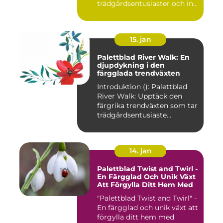
trädgårdsentusiaster och in...
15. jan
Palettblad River Walk: En
djupdykning i den
färgglada trendväxten
Introduktion (): Palettblad
River Walk: Upptäck den
färgrika trendväxten som tar
trädgårdsentusiaste...
14. jan
Palettblad Twist and Twirl -
En Färgglad Och Unik Växt
Att Förgylla Ditt Hem Med
"Palettblad Twist and Twirl" -
En färgglad och unik växt att
förgylla ditt hem med