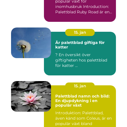
populär växt för
inomhusbruk Introduction:
Palettblad Ruby Road är en
vac...
15. jan
Är palettblad giftiga för
katter
? En översikt över
giftigheten hos palettblad
för katter ...
15. jan
Palettblad namn och bild:
En djupdykning i en
populär växt
Introduktion: Palettblad,
även känd som Coleus, är en
populär växt bland