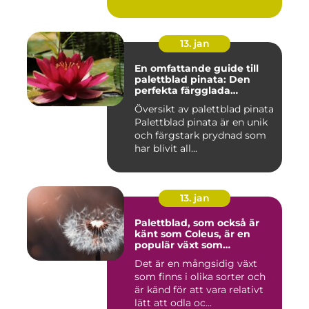
13. jan
En omfattande guide till
palettblad pinata: Den
perfekta färgglada
prydnaden för ditt hem
Översikt av palettblad pinata
Palettblad pinata är en unik
och färgstark prydnad som
har blivit all...
13. jan
Palettblad, som också är
känt som Coleus, är en
populär växt som
kännetecknas av sina
Det är en mångsidig växt
färgglada och mönstrade
som finns i olika sorter och
blad
är känd för att vara relativt
lätt att odla oc...