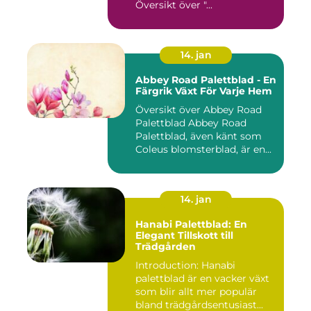
Översikt över "...
14. jan
Abbey Road Palettblad - En
Färgrik Växt För Varje Hem
Översikt över Abbey Road
Palettblad Abbey Road
Palettblad, även känt som
Coleus blomsterblad, är en...
14. jan
Hanabi Palettblad: En
Elegant Tillskott till
Trädgården
Introduction: Hanabi
palettblad är en vacker växt
som blir allt mer populär
bland trädgårdsentusiast...