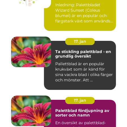
Inledning: Palettbladet
Wizard Sunset (Coleus
blumei) är en populär och
färgstark växt som används
f...
17. jan
Ta stickling palettblad - en
grundlig översikt
Pallettblad är en populär
krukväxt som är känd för
sina vackra blad i olika färger
och mönster. Att ...
17. jan
Palettblad fördjupning av
sorter och namn
En översikt av palettblad-