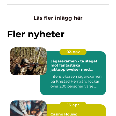
Läs fler inlägg här
Fler nyheter
02. nov
Jägarexamen - ta steget
mot fantastiska
jaktupplevelser med
Knistad
Intensivkursen jägarexamen
på Knistad Herrgård lockar
över 200 personer varje ...
15. apr
Casino House: