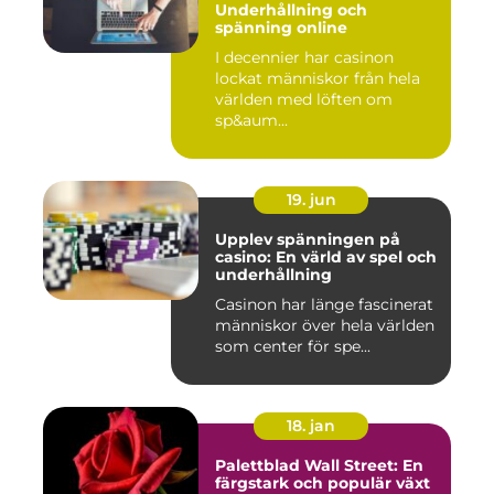
Underhållning och
spänning online
I decennier har casinon
lockat människor från hela
världen med löften om
sp&aum...
19. jun
Upplev spänningen på
casino: En värld av spel och
underhållning
Casinon har länge fascinerat
människor över hela världen
som center för spe...
18. jan
Palettblad Wall Street: En
färgstark och populär växt