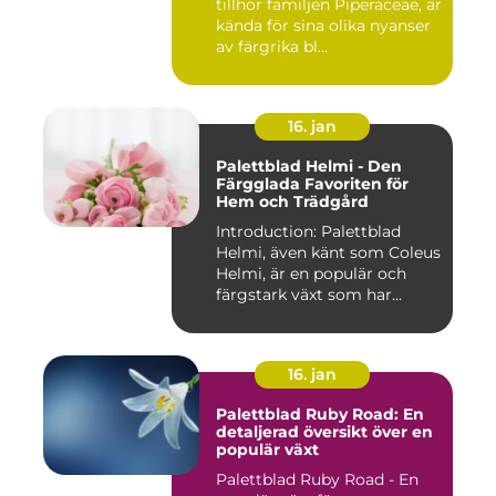
tillhör familjen Piperaceae, är
kända för sina olika nyanser
av färgrika bl...
16. jan
Palettblad Helmi - Den
Färgglada Favoriten för
Hem och Trädgård
Introduction: Palettblad
Helmi, även känt som Coleus
Helmi, är en populär och
färgstark växt som har...
16. jan
Palettblad Ruby Road: En
detaljerad översikt över en
populär växt
Palettblad Ruby Road - En