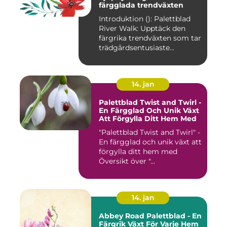
färgglada trendväxten
Introduktion (): Palettblad
River Walk: Upptäck den
färgrika trendväxten som tar
trädgårdsentusiaste...
14. jan
Palettblad Twist and Twirl -
En Färgglad Och Unik Växt
Att Förgylla Ditt Hem Med
"Palettblad Twist and Twirl" -
En färgglad och unik växt att
förgylla ditt hem med
Översikt över "...
14. jan
Abbey Road Palettblad - En
Färgrik Växt För Varje Hem