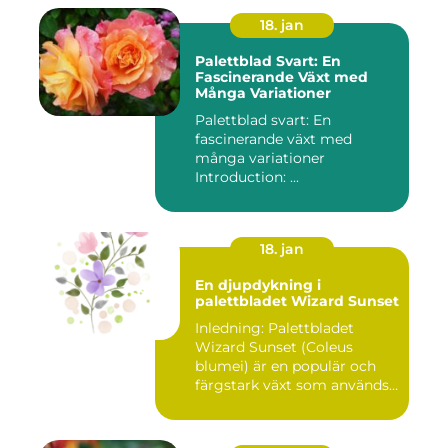
18. jan
Palettblad Svart: En
Fascinerande Växt med
Många Variationer
Palettblad svart: En
fascinerande växt med
många variationer
Introduction: ...
18. jan
En djupdykning i
palettbladet Wizard Sunset
Inledning: Palettbladet
Wizard Sunset (Coleus
blumei) är en populär och
färgstark växt som används
f...