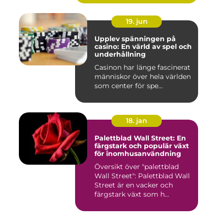
19. jun
Upplev spänningen på
casino: En värld av spel och
underhållning
Casinon har länge fascinerat
människor över hela världen
som center för spe...
18. jan
Palettblad Wall Street: En
färgstark och populär växt
för inomhusanvändning
Översikt över "palettblad
Wall Street": Palettblad Wall
Street är en vacker och
färgstark växt som h...