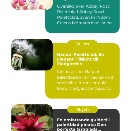
Översikt över Abbey Road
Palettblad Abbey Road
Palettblad, även känt som
Coleus blomsterblad, är en...
14. jan
Hanabi Palettblad: En
Elegant Tillskott till
Trädgården
Introduction: Hanabi
palettblad är en vacker växt
som blir allt mer populär
bland trädgårdsentusiast...
13. jan
En omfattande guide till
palettblad pinata: Den
perfekta färgglada