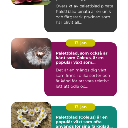
prydnaden för ditt hem
Översikt av palettblad pinata
Palettblad pinata är en unik
och färgstark prydnad som
har blivit all...
13. jan
Palettblad, som också är
känt som Coleus, är en
populär växt som
kännetecknas av sina
Det är en mångsidig växt
färgglada och mönstrade
som finns i olika sorter och
blad
är känd för att vara relativt
lätt att odla oc...
13. jan
Palettblad (Coleus) är en
populär växt som ofta
används för sina färgglada