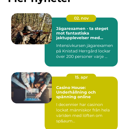
02. nov
Jägarexamen - ta steget
mot fantastiska
jaktupplevelser med
Knistad
Intensivkursen jägarexamen
på Knistad Herrgård lockar
över 200 personer varje ...
15. apr
Casino House:
Underhållning och
spänning online
I decennier har casinon
lockat människor från hela
världen med löften om
sp&aum...