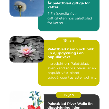
Är palettblad giftiga för
katter
? En översikt över
giftigheten hos palettblad
för katter ...
15. jan
Palettblad namn och bild:
En djupdykning i en
populär växt
Introduktion: Palettblad,
även känd som Coleus, är en
populär växt bland
trädgårdsentusiaster och in...
15. jan
Palettblad River Walk: En
djupdykning i den