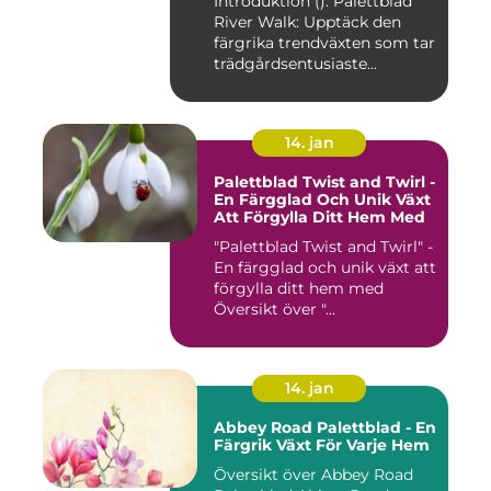
Introduktion (): Palettblad
River Walk: Upptäck den
färgrika trendväxten som tar
trädgårdsentusiaste...
14. jan
Palettblad Twist and Twirl -
En Färgglad Och Unik Växt
Att Förgylla Ditt Hem Med
"Palettblad Twist and Twirl" -
En färgglad och unik växt att
förgylla ditt hem med
Översikt över "...
14. jan
Abbey Road Palettblad - En
Färgrik Växt För Varje Hem
Översikt över Abbey Road