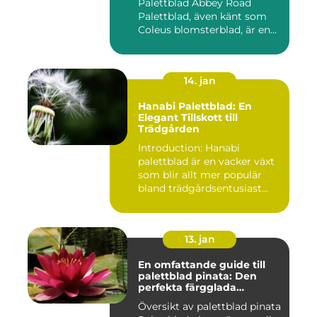
Palettblad Abbey Road
Palettblad, även känt som
Coleus blomsterblad, är en...
14. jan
Hanabi Palettblad: En
Elegant Tillskott till
Trädgården
Introduction: Hanabi
palettblad är en vacker växt
som blir allt mer populär
bland trädgårdsentusiast...
13. jan
En omfattande guide till
palettblad pinata: Den
perfekta färgglada
prydnaden för ditt hem
Översikt av palettblad pinata