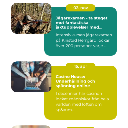
02. nov
Jägarexamen - ta steget
mot fantastiska
jaktupplevelser med
Knistad
Intensivkursen jägarexamen
på Knistad Herrgård lockar
över 200 personer varje ...
15. apr
Casino House:
Underhållning och
spänning online
I decennier har casinon
lockat människor från hela
världen med löften om
sp&aum...