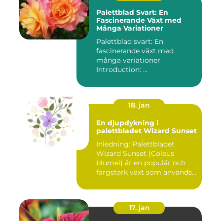
Palettblad Svart: En
Fascinerande Växt med
Många Variationer
Palettblad svart: En
fascinerande växt med
många variationer
Introduction: ...
18. jan
En djupdykning i
palettbladet Wizard Sunset
Inledning: Palettbladet
Wizard Sunset (Coleus
blumei) är en populär och
färgstark växt som används
f...
17. jan