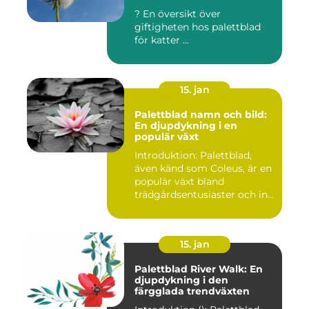
? En översikt över
giftigheten hos palettblad
för katter ...
15. jan
Palettblad namn och bild:
En djupdykning i en
populär växt
Introduktion: Palettblad,
även känd som Coleus, är en
populär växt bland
trädgårdsentusiaster och in...
15. jan
Palettblad River Walk: En
djupdykning i den
färgglada trendväxten