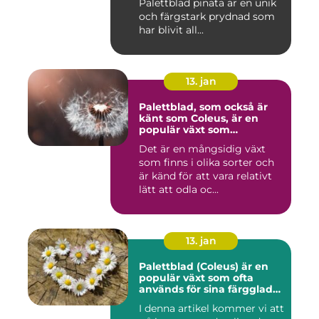
Palettblad pinata är en unik
och färgstark prydnad som
har blivit all...
13. jan
Palettblad, som också är
känt som Coleus, är en
populär växt som
kännetecknas av sina
Det är en mångsidig växt
färgglada och mönstrade
som finns i olika sorter och
blad
är känd för att vara relativt
lätt att odla oc...
13. jan
Palettblad (Coleus) är en
populär växt som ofta
används för sina färgglada
blad, men det är inte lika
I denna artikel kommer vi att
känt att vissa sorter även