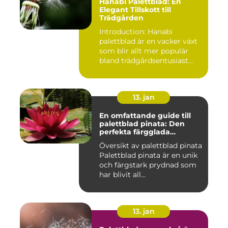
Hanabi Palettblad: En
Elegant Tillskott till
Trädgården
Introduction: Hanabi
palettblad är en vacker växt
som blir allt mer populär
bland trädgårdsentusiast...
13. jan
En omfattande guide till
palettblad pinata: Den
perfekta färgglada
prydnaden för ditt hem
Översikt av palettblad pinata
Palettblad pinata är en unik
och färgstark prydnad som
har blivit all...
13. jan