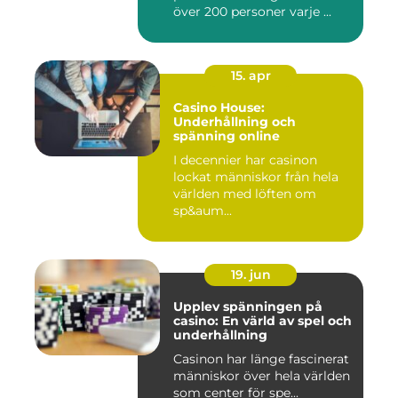
över 200 personer varje ...
15. apr
Casino House:
Underhållning och
spänning online
I decennier har casinon
lockat människor från hela
världen med löften om
sp&aum...
19. jun
Upplev spänningen på
casino: En värld av spel och
underhållning
Casinon har länge fascinerat
människor över hela världen
som center för spe...