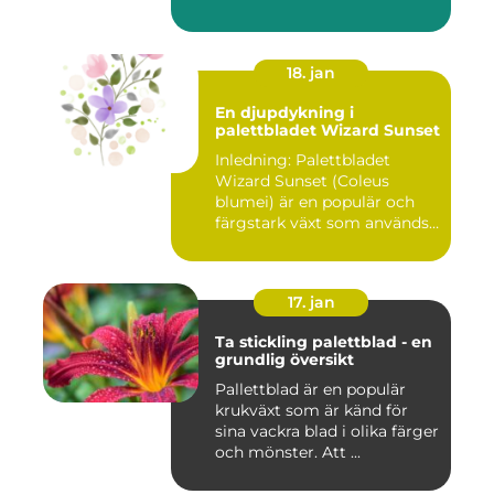
18. jan
En djupdykning i
palettbladet Wizard Sunset
Inledning: Palettbladet
Wizard Sunset (Coleus
blumei) är en populär och
färgstark växt som används
f...
17. jan
Ta stickling palettblad - en
grundlig översikt
Pallettblad är en populär
krukväxt som är känd för
sina vackra blad i olika färger
och mönster. Att ...