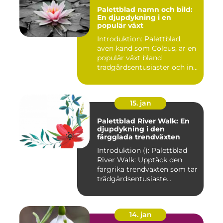
Palettblad namn och bild:
En djupdykning i en
populär växt
Introduktion: Palettblad,
även känd som Coleus, är en
populär växt bland
trädgårdsentusiaster och in...
15. jan
Palettblad River Walk: En
djupdykning i den
färgglada trendväxten
Introduktion (): Palettblad
River Walk: Upptäck den
färgrika trendväxten som tar
trädgårdsentusiaste...
14. jan