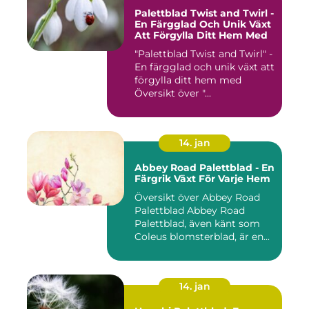
Palettblad Twist and Twirl -
En Färgglad Och Unik Växt
Att Förgylla Ditt Hem Med
"Palettblad Twist and Twirl" -
En färgglad och unik växt att
förgylla ditt hem med
Översikt över "...
14. jan
Abbey Road Palettblad - En
Färgrik Växt För Varje Hem
Översikt över Abbey Road
Palettblad Abbey Road
Palettblad, även känt som
Coleus blomsterblad, är en...
14. jan