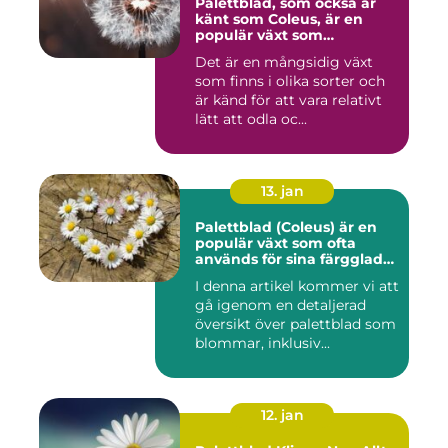
Palettblad, som också är
känt som Coleus, är en
populär växt som
kännetecknas av sina
Det är en mångsidig växt
färgglada och mönstrade
som finns i olika sorter och
blad
är känd för att vara relativt
lätt att odla oc...
13. jan
Palettblad (Coleus) är en
populär växt som ofta
används för sina färgglada
blad, men det är inte lika
I denna artikel kommer vi att
känt att vissa sorter även
gå igenom en detaljerad
kan blomma
översikt över palettblad som
blommar, inklusiv...
12. jan