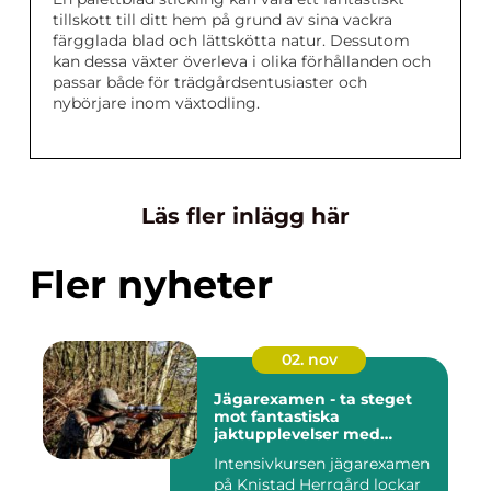
tillskott till ditt hem på grund av sina vackra
färgglada blad och lättskötta natur. Dessutom
kan dessa växter överleva i olika förhållanden och
passar både för trädgårdsentusiaster och
nybörjare inom växtodling.
Läs fler inlägg här
Fler nyheter
02. nov
Jägarexamen - ta steget
mot fantastiska
jaktupplevelser med
Knistad
Intensivkursen jägarexamen
på Knistad Herrgård lockar