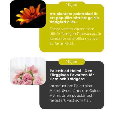
16. jan
Att plantera palettblad är
ett populärt sätt att ge sin
trädgård eller
inomhusmiljö en färgstark
Dessa vackra växter, som
och levande touch
tillhör familjen Piperaceae, är
kända för sina olika nyanser
av färgrika bl...
16. jan
Palettblad Helmi - Den
Färgglada Favoriten för
Hem och Trädgård
Introduction: Palettblad
Helmi, även känt som Coleus
Helmi, är en populär och
färgstark växt som har...