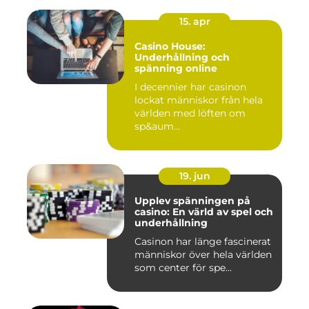
15. apr
Casino House:
Underhållning och
spänning online
I decennier har casinon
lockat människor från hela
världen med löften om
sp&aum...
19. jun
Upplev spänningen på
casino: En värld av spel och
underhållning
Casinon har länge fascinerat
människor över hela världen
som center för spe...