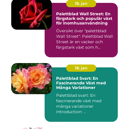
18. jan
Palettblad Wall Street: En
färgstark och populär växt
för inomhusanvändning
Översikt över "palettblad
Wall Street": Palettblad Wall
Street är en vacker och
färgstark växt som h...
18. jan
Palettblad Svart: En
Fascinerande Växt med
Många Variationer
Palettblad svart: En
fascinerande växt med
många variationer
Introduction: ...