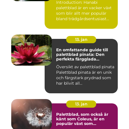
Introduction: Hanabi
palettblad är en vacker växt
som blir allt mer populär
bland trädgårdsentusiast...
13. jan
En omfattande guide till
palettblad pinata: Den
perfekta färgglada
prydnaden för ditt hem
Översikt av palettblad pinata
Palettblad pinata är en unik
och färgstark prydnad som
har blivit all...
13. jan
Palettblad, som också är
känt som Coleus, är en
populär växt som
kännetecknas av sina