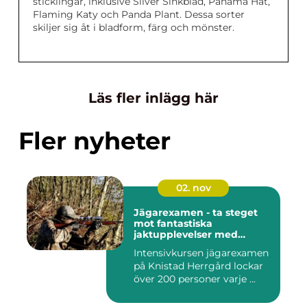
sticklingar, inklusive Silver Sinkblad, Panama Hat,
Flaming Katy och Panda Plant. Dessa sorter
skiljer sig åt i bladform, färg och mönster.
Läs fler inlägg här
Fler nyheter
02. nov
Jägarexamen - ta steget
mot fantastiska
jaktupplevelser med
Knistad
Intensivkursen jägarexamen
på Knistad Herrgård lockar
över 200 personer varje ...