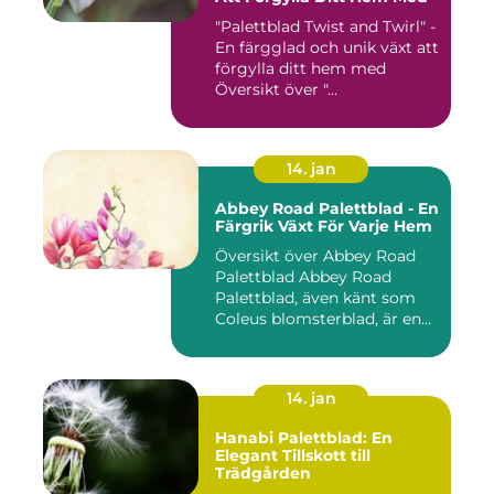
"Palettblad Twist and Twirl" -
En färgglad och unik växt att
förgylla ditt hem med
Översikt över "...
14. jan
Abbey Road Palettblad - En
Färgrik Växt För Varje Hem
Översikt över Abbey Road
Palettblad Abbey Road
Palettblad, även känt som
Coleus blomsterblad, är en...
14. jan
Hanabi Palettblad: En
Elegant Tillskott till
Trädgården