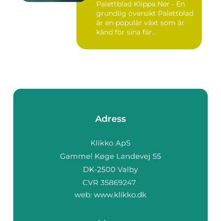
Palettblad Klippa Ner - En
grundlig översikt Palettblad
är en populär växt som är
känd för sina fär...
Adress
web:
www.klikko.dk