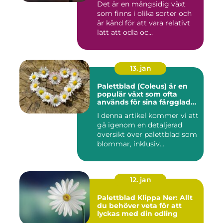
Det är en mångsidig växt
färgglada och mönstrade
som finns i olika sorter och
blad
är känd för att vara relativt
lätt att odla oc...
13. jan
Palettblad (Coleus) är en
populär växt som ofta
används för sina färgglada
blad, men det är inte lika
I denna artikel kommer vi att
känt att vissa sorter även
gå igenom en detaljerad
kan blomma
översikt över palettblad som
blommar, inklusiv...
12. jan
Palettblad Klippa Ner: Allt
du behöver veta för att
lyckas med din odling