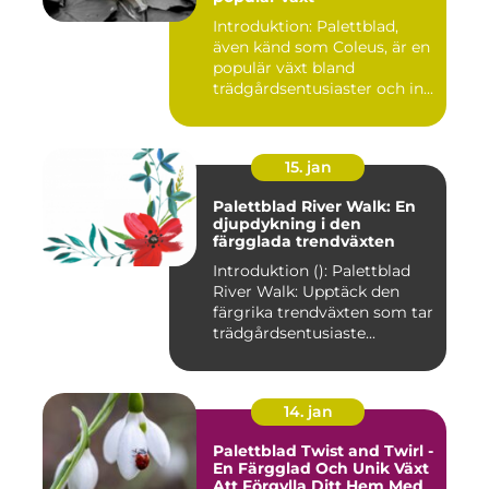
Introduktion: Palettblad,
även känd som Coleus, är en
populär växt bland
trädgårdsentusiaster och in...
15. jan
Palettblad River Walk: En
djupdykning i den
färgglada trendväxten
Introduktion (): Palettblad
River Walk: Upptäck den
färgrika trendväxten som tar
trädgårdsentusiaste...
14. jan
Palettblad Twist and Twirl -
En Färgglad Och Unik Växt
Att Förgylla Ditt Hem Med