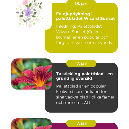
18. jan
En djupdykning i
palettbladet Wizard Sunset
Inledning: Palettbladet
Wizard Sunset (Coleus
blumei) är en populär och
färgstark växt som används
f...
17. jan
Ta stickling palettblad - en
grundlig översikt
Pallettblad är en populär
krukväxt som är känd för
sina vackra blad i olika färger
och mönster. Att ...
17. jan