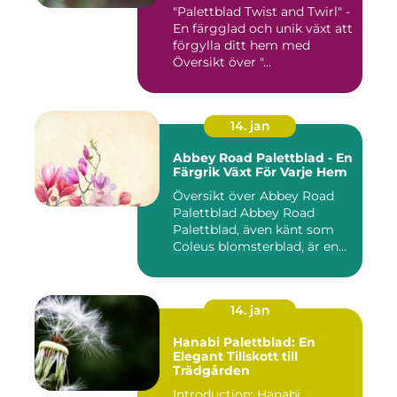
"Palettblad Twist and Twirl" -
En färgglad och unik växt att
förgylla ditt hem med
Översikt över "...
14. jan
Abbey Road Palettblad - En
Färgrik Växt För Varje Hem
Översikt över Abbey Road
Palettblad Abbey Road
Palettblad, även känt som
Coleus blomsterblad, är en...
14. jan
Hanabi Palettblad: En
Elegant Tillskott till
Trädgården
Introduction: Hanabi