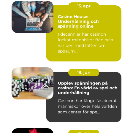
15. apr
Casino House:
Underhållning och
spänning online
I decennier har casinon
lockat människor från hela
världen med löften om
sp&aum...
19. jun
Upplev spänningen på
casino: En värld av spel och
underhållning
Casinon har länge fascinerat
människor över hela världen
som center för spe...