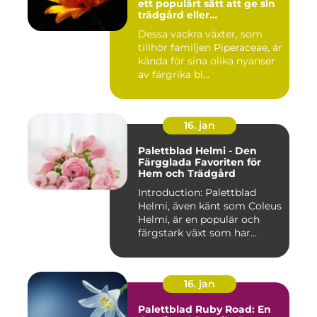
ett populärt sätt att ge sin
trädgård eller
inomhusmiljö en färgstark
Dessa vackra växter, som
och levande touch
tillhör familjen Piperaceae, är
kända för sina olika nyanser
av färgrika bl...
16. jan
Palettblad Helmi - Den
Färgglada Favoriten för
Hem och Trädgård
Introduction: Palettblad
Helmi, även känt som Coleus
Helmi, är en populär och
färgstark växt som har...
16. jan
Palettblad Ruby Road: En