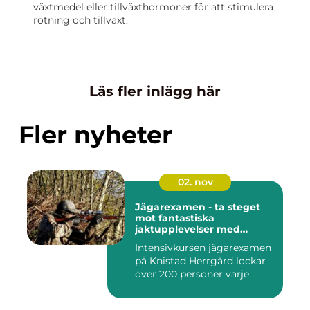
växtmedel eller tillväxthormoner för att stimulera
rotning och tillväxt.
Läs fler inlägg här
Fler nyheter
02. nov
Jägarexamen - ta steget
mot fantastiska
jaktupplevelser med
Knistad
Intensivkursen jägarexamen
på Knistad Herrgård lockar
över 200 personer varje ...