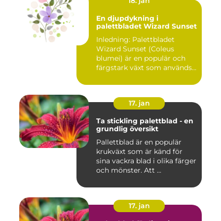
18. jan
En djupdykning i
palettbladet Wizard Sunset
Inledning: Palettbladet
Wizard Sunset (Coleus
blumei) är en populär och
färgstark växt som används
f...
17. jan
Ta stickling palettblad - en
grundlig översikt
Pallettblad är en populär
krukväxt som är känd för
sina vackra blad i olika färger
och mönster. Att ...
17. jan