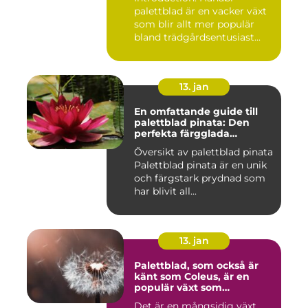
palettblad är en vacker växt
som blir allt mer populär
bland trädgårdsentusiast...
13. jan
En omfattande guide till
palettblad pinata: Den
perfekta färgglada
prydnaden för ditt hem
Översikt av palettblad pinata
Palettblad pinata är en unik
och färgstark prydnad som
har blivit all...
13. jan
Palettblad, som också är
känt som Coleus, är en
populär växt som
kännetecknas av sina
Det är en mångsidig växt