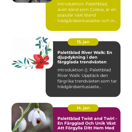
Introduktion: Palettblad,
även känd som Coleus, är en
populär växt bland
trädgårdsentusiaster och in...
15. jan
Palettblad River Walk: En
djupdykning i den
färgglada trendväxten
Introduktion (): Palettblad
River Walk: Upptäck den
färgrika trendväxten som tar
trädgårdsentusiaste...
14. jan
Palettblad Twist and Twirl -
En Färgglad Och Unik Växt
Att Förgylla Ditt Hem Med