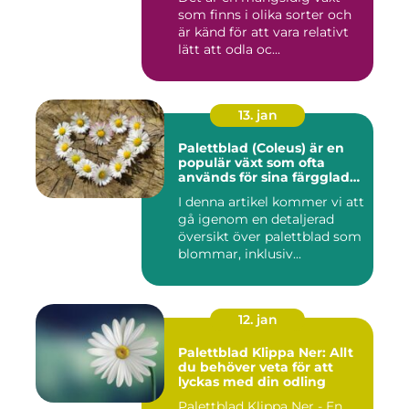
färgglada och mönstrade
som finns i olika sorter och
blad
är känd för att vara relativt
lätt att odla oc...
13. jan
Palettblad (Coleus) är en
populär växt som ofta
används för sina färgglada
blad, men det är inte lika
I denna artikel kommer vi att
känt att vissa sorter även
gå igenom en detaljerad
kan blomma
översikt över palettblad som
blommar, inklusiv...
12. jan
Palettblad Klippa Ner: Allt
du behöver veta för att
lyckas med din odling
Palettblad Klippa Ner - En