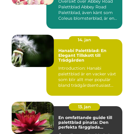
Översikt över Abbey Road
Palettblad Abbey Road
Palettblad, även känt som
Coleus blomsterblad, är en...
14. jan
Hanabi Palettblad: En
Elegant Tillskott till
Trädgården
Introduction: Hanabi
palettblad är en vacker växt
som blir allt mer populär
bland trädgårdsentusiast...
13. jan
En omfattande guide till
palettblad pinata: Den
perfekta färgglada
prydnaden för ditt hem