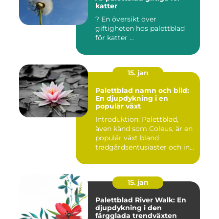
katter
? En översikt över
giftigheten hos palettblad
för katter ...
15. jan
Palettblad namn och bild:
En djupdykning i en
populär växt
Introduktion: Palettblad,
även känd som Coleus, är en
populär växt bland
trädgårdsentusiaster och in...
15. jan
Palettblad River Walk: En
djupdykning i den
färgglada trendväxten