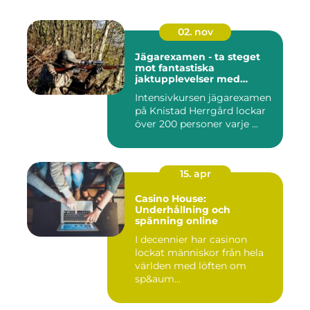
02. nov
Jägarexamen - ta steget
mot fantastiska
jaktupplevelser med
Knistad
Intensivkursen jägarexamen
på Knistad Herrgård lockar
över 200 personer varje ...
15. apr
Casino House:
Underhållning och
spänning online
I decennier har casinon
lockat människor från hela
världen med löften om
sp&aum...