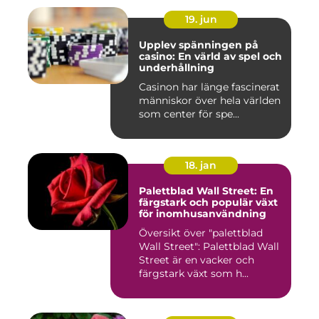
19. jun
Upplev spänningen på
casino: En värld av spel och
underhållning
Casinon har länge fascinerat
människor över hela världen
som center för spe...
18. jan
Palettblad Wall Street: En
färgstark och populär växt
för inomhusanvändning
Översikt över "palettblad
Wall Street": Palettblad Wall
Street är en vacker och
färgstark växt som h...