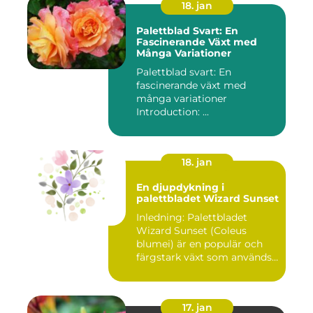
18. jan
Palettblad Svart: En
Fascinerande Växt med
Många Variationer
Palettblad svart: En
fascinerande växt med
många variationer
Introduction: ...
18. jan
En djupdykning i
palettbladet Wizard Sunset
Inledning: Palettbladet
Wizard Sunset (Coleus
blumei) är en populär och
färgstark växt som används
f...
17. jan