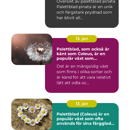
Översikt av palettblad pinata
Palettblad pinata är en unik
och färgstark prydnad som
har blivit all...
13. jan
Palettblad, som också är
känt som Coleus, är en
populär växt som
kännetecknas av sina
Det är en mångsidig växt
färgglada och mönstrade
som finns i olika sorter och
blad
är känd för att vara relativt
lätt att odla oc...
13. jan
Palettblad (Coleus) är en
populär växt som ofta
används för sina färgglada
blad, men det är inte lika