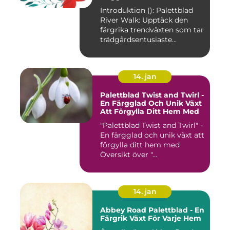
Introduktion (): Palettblad
River Walk: Upptäck den
färgrika trendväxten som tar
trädgårdsentusiaste...
14. jan
Palettblad Twist and Twirl -
En Färgglad Och Unik Växt
Att Förgylla Ditt Hem Med
"Palettblad Twist and Twirl" -
En färgglad och unik växt att
förgylla ditt hem med
Översikt över "...
14. jan
Abbey Road Palettblad - En
Färgrik Växt För Varje Hem