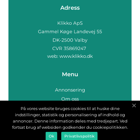
Adress
web:
www.klikko.dk
Menu
Annonsering
Om oss
Cookies
På vores website bruges cookies til at huske dine
indstillinger, statistik og personalisering af indhold og
Kontakta oss
annoncer. Denne information deles med tredjepart. Ved
Sitemap
fortsat brug af websiden godkender du cookiepolitikken.
Ok
Privatlivspolitik