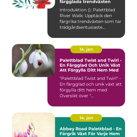
färgglada trendväxten
Introduktion (): Palettblad
River Walk: Upptäck den
färgrika trendväxten som tar
trädgårdsentusiaste...
14. jan
Palettblad Twist and Twirl -
En Färgglad Och Unik Växt
Att Förgylla Ditt Hem Med
"Palettblad Twist and Twirl" -
En färgglad och unik växt att
förgylla ditt hem med
Översikt över "...
14. jan
Abbey Road Palettblad - En
Färgrik Växt För Varje Hem