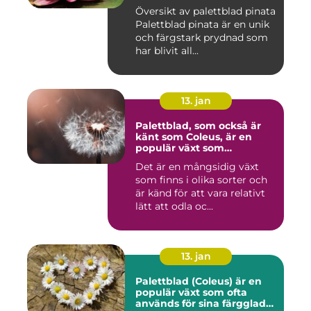
prydnaden för ditt hem
Översikt av palettblad pinata
Palettblad pinata är en unik
och färgstark prydnad som
har blivit all...
13. jan
Palettblad, som också är
känt som Coleus, är en
populär växt som
kännetecknas av sina
Det är en mångsidig växt
färgglada och mönstrade
som finns i olika sorter och
blad
är känd för att vara relativt
lätt att odla oc...
13. jan
Palettblad (Coleus) är en
populär växt som ofta
används för sina färgglada