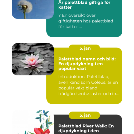
Är palettblad giftiga för
katter
? En översikt över
giftigheten hos palettblad
för katter ...
15. jan
Palettblad namn och bild:
En djupdykning i en
populär växt
Introduktion: Palettblad,
även känd som Coleus, är en
populär växt bland
trädgårdsentusiaster och in...
15. jan
Palettblad River Walk: En
djupdykning i den