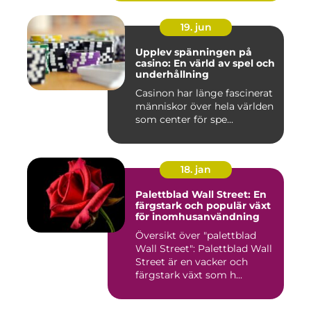
19. jun
Upplev spänningen på
casino: En värld av spel och
underhållning
Casinon har länge fascinerat
människor över hela världen
som center för spe...
18. jan
Palettblad Wall Street: En
färgstark och populär växt
för inomhusanvändning
Översikt över "palettblad
Wall Street": Palettblad Wall
Street är en vacker och
färgstark växt som h...