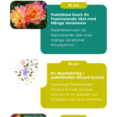
18. jan
Palettblad Svart: En
Fascinerande Växt med
Många Variationer
Palettblad svart: En
fascinerande växt med
många variationer
Introduction: ...
18. jan
En djupdykning i
palettbladet Wizard Sunset
Inledning: Palettbladet
Wizard Sunset (Coleus
blumei) är en populär och
färgstark växt som används
f...