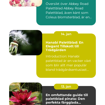
Översikt över Abbey Road
Palettblad Abbey Road
Palettblad, även känt som
Coleus blomsterblad, är en...
14. jan
Hanabi Palettblad: En
Elegant Tillskott till
Trädgården
Introduction: Hanabi
palettblad är en vacker växt
som blir allt mer populär
bland trädgårdsentusiast...
13. jan
En omfattande guide till
palettblad pinata: Den
perfekta färgglada