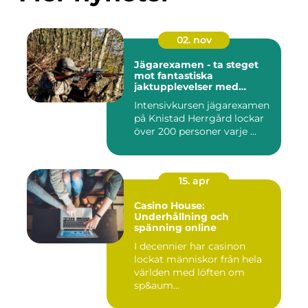
02. nov
Jägarexamen - ta steget
mot fantastiska
jaktupplevelser med
Knistad
Intensivkursen jägarexamen
på Knistad Herrgård lockar
över 200 personer varje ...
15. apr
Casino House:
Underhållning och
spänning online
I decennier har casinon
lockat människor från hela
världen med löften om
sp&aum...