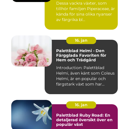
inomhusmiljö en färgstark
Dessa vackra växter, som
och levande touch
tillhör familjen Piperaceae, är
kända för sina olika nyanser
av färgrika bl...
16. jan
Palettblad Helmi - Den
Färgglada Favoriten för
Hem och Trädgård
Introduction: Palettblad
Helmi, även känt som Coleus
Helmi, är en populär och
färgstark växt som har...
16. jan
Palettblad Ruby Road: En
detaljerad översikt över en
populär växt