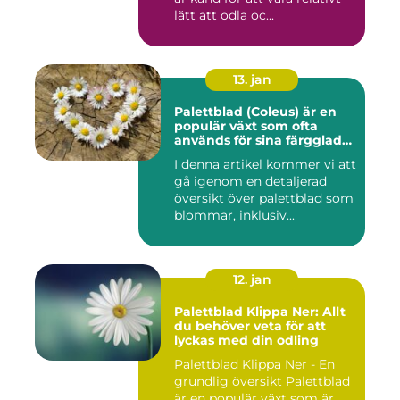
lätt att odla oc...
13. jan
Palettblad (Coleus) är en
populär växt som ofta
används för sina färgglada
blad, men det är inte lika
I denna artikel kommer vi att
känt att vissa sorter även
gå igenom en detaljerad
kan blomma
översikt över palettblad som
blommar, inklusiv...
12. jan
Palettblad Klippa Ner: Allt
du behöver veta för att
lyckas med din odling
Palettblad Klippa Ner - En
grundlig översikt Palettblad
är en populär växt som är