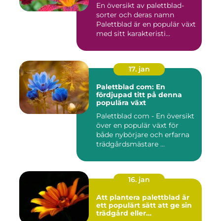
En översikt av palettblad-
sorter och deras namn
Palettblad är en populär växt
med sitt karakteristi...
17. jan
Palettblad com: En
fördjupad titt på denna
populära växt
Palettblad com - En översikt
över en populär växt för
både nybörjare och erfarna
trädgårdsmästare ...
16. jan
Att plantera palettblad är
ett populärt sätt att ge sin
trädgård eller