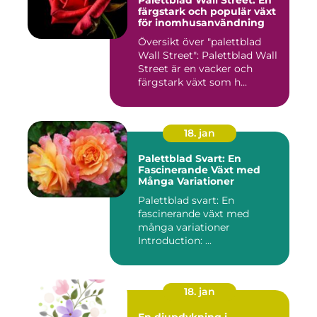
Palettblad Wall Street: En
färgstark och populär växt
för inomhusanvändning
Översikt över "palettblad
Wall Street": Palettblad Wall
Street är en vacker och
färgstark växt som h...
18. jan
Palettblad Svart: En
Fascinerande Växt med
Många Variationer
Palettblad svart: En
fascinerande växt med
många variationer
Introduction: ...
18. jan