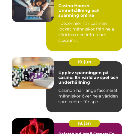
Casino House:
Underhållning och
spänning online
I decennier har casinon
lockat människor från hela
världen med löften om
sp&aum...
19. jun
Upplev spänningen på
casino: En värld av spel och
underhållning
Casinon har länge fascinerat
människor över hela världen
som center för spe...
18. jan