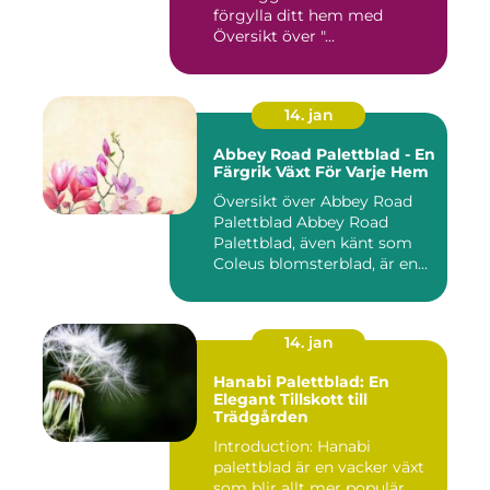
förgylla ditt hem med
Översikt över "...
14. jan
Abbey Road Palettblad - En
Färgrik Växt För Varje Hem
Översikt över Abbey Road
Palettblad Abbey Road
Palettblad, även känt som
Coleus blomsterblad, är en...
14. jan
Hanabi Palettblad: En
Elegant Tillskott till
Trädgården
Introduction: Hanabi
palettblad är en vacker växt
som blir allt mer populär