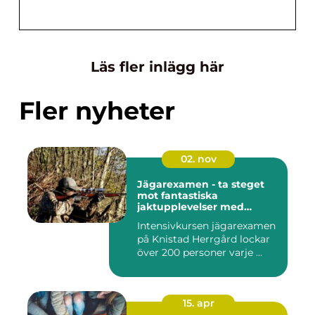
Läs fler inlägg här
Fler nyheter
02. nov
Jägarexamen - ta steget
mot fantastiska
jaktupplevelser med
Knistad
Intensivkursen jägarexamen
på Knistad Herrgård lockar
över 200 personer varje ...
15. apr