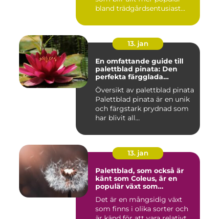
bland trädgårdsentusiast...
13. jan
En omfattande guide till
palettblad pinata: Den
perfekta färgglada
prydnaden för ditt hem
Översikt av palettblad pinata
Palettblad pinata är en unik
och färgstark prydnad som
har blivit all...
13. jan
Palettblad, som också är
känt som Coleus, är en
populär växt som
kännetecknas av sina
Det är en mångsidig växt
färgglada och mönstrade
som finns i olika sorter och
blad
är känd för att vara relativt