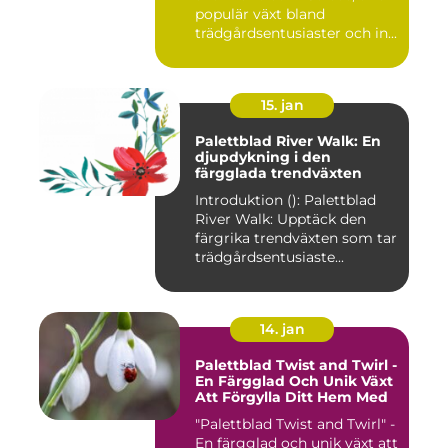
populär växt bland
trädgårdsentusiaster och in...
15. jan
Palettblad River Walk: En
djupdykning i den
färgglada trendväxten
Introduktion (): Palettblad
River Walk: Upptäck den
färgrika trendväxten som tar
trädgårdsentusiaste...
14. jan
Palettblad Twist and Twirl -
En Färgglad Och Unik Växt
Att Förgylla Ditt Hem Med
"Palettblad Twist and Twirl" -
En färgglad och unik växt att