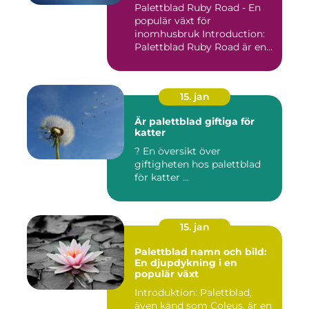
Palettblad Ruby Road - En
populär växt för
inomhusbruk Introduction:
Palettblad Ruby Road är en
vac...
15. jan
Är palettblad giftiga för
katter
? En översikt över
giftigheten hos palettblad
för katter ...
15. jan
Palettblad namn och bild:
En djupdykning i en
populär växt
Introduktion: Palettblad,
även känd som Coleus, är en