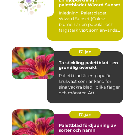
En djupdykning i
palettbladet Wizard Sunset
Inledning: Palettbladet
Wizard Sunset (Coleus
blumei) är en populär och
färgstark växt som används
f...
17. jan
Ta stickling palettblad - en
grundlig översikt
Pallettblad är en populär
krukväxt som är känd för
sina vackra blad i olika färger
och mönster. Att ...
17. jan
Palettblad fördjupning av
sorter och namn